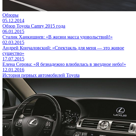
Обзоры
05.12.2014
Обзор Toyota Camry 2015 года
06.01.2015
Сталик Ханкишиев: «В жизни масса удовольствий!»
02.03.2015
Андрей Кончаловский: «Спектакль для меня — это живое
существо»
17.07.2015
Елена Серова: «Я безнадежно влюбилась в звездное небо!»
12.01.2016
История первых автомобилей Toyota