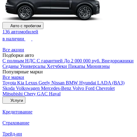
Авто с пробегом
136 автомобилей
в наличии
Все акции
Подборки авто
С полным НДС
С гарантией
До 2 000 000 руб.
Внедорожники
Седаны
Универсалы
Хетчбеки
Пикапы
Минивэны
Популярные марки
Все марки
Toyota
Kia
Lexus
Geely
Nissan
BMW
Hyundai
LADA (ВАЗ)
Skoda
Volkswagen
Mercedes-Benz
Volvo
Ford
Chevrolet
Mitsubishi
Chery
GAC
Haval
Услуги
Кредитование
Страхование
Трейд-ин