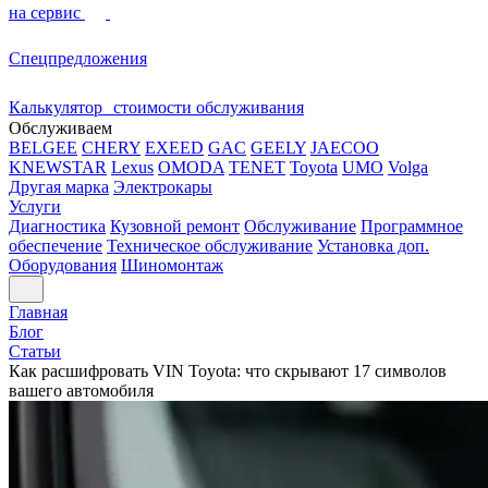
на сервис
Спецпредложения
Калькулятор стоимости обслуживания
Обслуживаем
BELGEE
CHERY
EXEED
GAC
GEELY
JAECOO
KNEWSTAR
Lexus
OMODA
TENET
Toyota
UMO
Volga
Другая марка
Электрокары
Услуги
Диагностика
Кузовной ремонт
Обслуживание
Программное
обеспечение
Техническое обслуживание
Установка доп.
Оборудования
Шиномонтаж
Главная
Блог
Статьи
Как расшифровать VIN Toyota: что скрывают 17 символов
вашего автомобиля