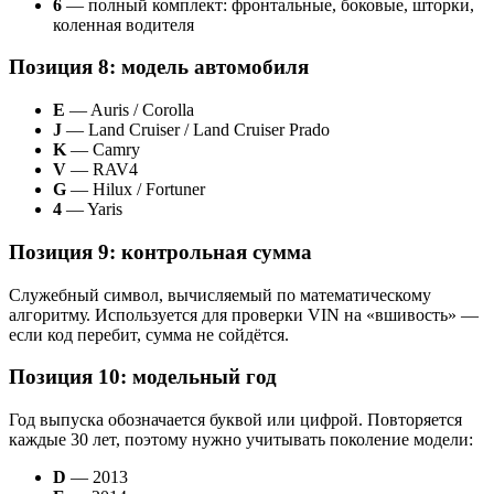
6
— полный комплект: фронтальные, боковые, шторки,
коленная водителя
Позиция 8: модель автомобиля
E
— Auris / Corolla
J
— Land Cruiser / Land Cruiser Prado
K
— Camry
V
— RAV4
G
— Hilux / Fortuner
4
— Yaris
Позиция 9: контрольная сумма
Служебный символ, вычисляемый по математическому
алгоритму. Используется для проверки VIN на «вшивость» —
если код перебит, сумма не сойдётся.
Позиция 10: модельный год
Год выпуска обозначается буквой или цифрой. Повторяется
каждые 30 лет, поэтому нужно учитывать поколение модели:
D
— 2013