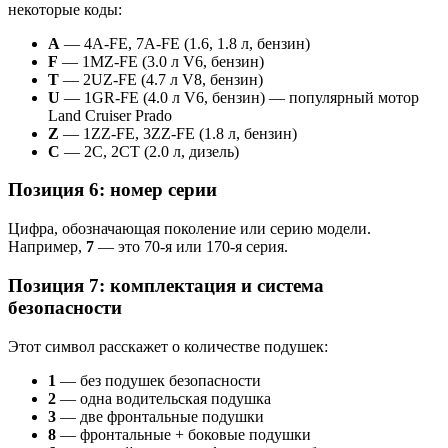
некоторые коды:
A
— 4A-FE, 7A-FE (1.6, 1.8 л, бензин)
F
— 1MZ-FE (3.0 л V6, бензин)
T
— 2UZ-FE (4.7 л V8, бензин)
U
— 1GR-FE (4.0 л V6, бензин) — популярный мотор
Land Cruiser Prado
Z
— 1ZZ-FE, 3ZZ-FE (1.8 л, бензин)
C
— 2C, 2CT (2.0 л, дизель)
Позиция 6: номер серии
Цифра, обозначающая поколение или серию модели.
Например,
7
— это 70-я или 170-я серия.
Позиция 7: комплектация и система
безопасности
Этот символ расскажет о количестве подушек:
1
— без подушек безопасности
2
— одна водительская подушка
3
— две фронтальные подушки
8
— фронтальные + боковые подушки