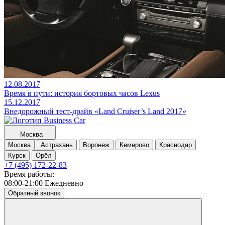
12.08.2017
Время в пути: история бортовых часов Lexus
15.12.2017
Внедорожный тест-драйв «Land Cruiser’s Land 2017»
Москва
Москва
Астрахань
Воронеж
Кемерово
Краснодар
Курск
Орёл
+7 (495) 172-22-83
Время работы:
08:00-21:00 Ежедневно
Обратный звонок