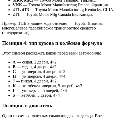
MR0, MR1
— Toyota Motor Thailand, Таиланд.
VNK
— Toyota Motor Manufacturing France, Франция.
4T1, 4T3
— Toyota Motor Manufacturing Kentucky, США.
2T1
— Toyota Motor Mfg Canada Inc, Канада.
Пример:
JTE
в нашем коде означает — Toyota, Япония,
многоцелевое пассажирское транспортное средство
(внедорожник).
Позиция 4: тип кузова и колёсная формула
Этот символ расскажет, какой перед вами автомобиль:
A
— седан, 2 двери, 4×2
B
— седан, 4 двери, 4×2
G
— универсал, 4 двери, 4×2
H
— универсал, 4 двери, 4×4
J
— пикап, 4 двери, 4×2
K
— хетчбек/универсал, 5 дверей, 4×2
L
— универсал, 5 дверей, 4×4
S
— хетчбек, 3 двери, 4×4
Позиция 5: двигатель
Один из самых полезных символов для владельца. Вот