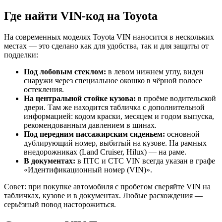
Где найти VIN-код на Toyota
На современных моделях Toyota VIN наносится в нескольких
местах — это сделано как для удобства, так и для защиты от
подделки:
Под лобовым стеклом:
в левом нижнем углу, виден
снаружи через специальное окошко в чёрной полосе
остекления.
На центральной стойке кузова:
в проёме водительской
двери. Там же находится табличка с дополнительной
информацией: кодом краски, месяцем и годом выпуска,
рекомендованным давлением в шинах.
Под передним пассажирским сиденьем:
основной
дублирующий номер, выбитый на кузове. На рамных
внедорожниках (Land Cruiser, Hilux) — на раме.
В документах:
в ПТС и СТС VIN всегда указан в графе
«Идентификационный номер (VIN)».
Совет: при покупке автомобиля с пробегом сверяйте VIN на
табличках, кузове и в документах. Любые расхождения —
серьёзный повод насторожиться.