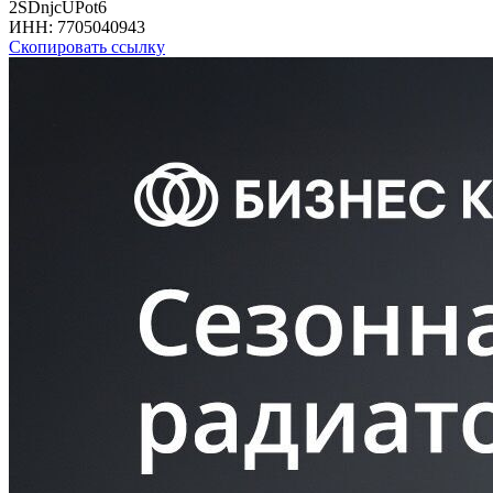
2SDnjcUPot6
ИНН:
7705040943
Скопировать ссылку