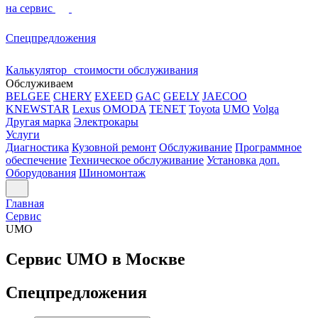
на сервис
Спецпредложения
Калькулятор стоимости обслуживания
Обслуживаем
BELGEE
CHERY
EXEED
GAC
GEELY
JAECOO
KNEWSTAR
Lexus
OMODA
TENET
Toyota
UMO
Volga
Другая марка
Электрокары
Услуги
Диагностика
Кузовной ремонт
Обслуживание
Программное
обеспечение
Техническое обслуживание
Установка доп.
Оборудования
Шиномонтаж
Главная
Сервис
UMO
Сервис UMO в Москве
Спецпредложения