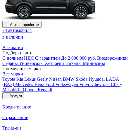
Авто с пробегом
74 автомобиля
в наличии
Все акции
Подборки авто
С полным НДС
С гарантией
До 2 000 000 руб.
Внедорожники
Седаны
Универсалы
Хетчбеки
Пикапы
Минивэны
Популярные марки
Все марки
Toyota
Kia
Lexus
Geely
Nissan
BMW
Skoda
Hyundai
LADA
(ВАЗ)
Mercedes-Benz
Ford
Volkswagen
Volvo
Chevrolet
Chery
Mitsubishi
Omoda
Renault
Услуги
Кредитование
Страхование
Трейд-ин