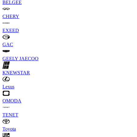
BELGEE
CHERY
EXEED
GAC
GEELY
JAECOO
KNEWSTAR
Lexus
OMODA
TENET
Toyota