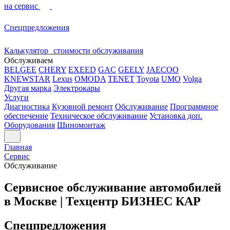
на сервис
Спецпредложения
Калькулятор стоимости обслуживания
Обслуживаем
BELGEE
CHERY
EXEED
GAC
GEELY
JAECOO
KNEWSTAR
Lexus
OMODA
TENET
Toyota
UMO
Volga
Другая марка
Электрокары
Услуги
Диагностика
Кузовной ремонт
Обслуживание
Программное
обеспечение
Техническое обслуживание
Установка доп.
Оборудования
Шиномонтаж
Главная
Сервис
Обслуживание
Сервисное обслуживание автомобилей
в Москве | Техцентр БИЗНЕС КАР
Спецпредложения