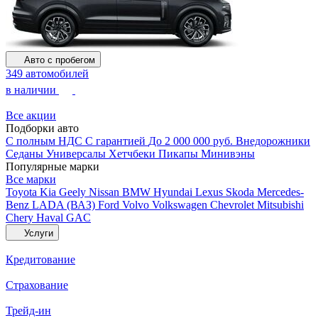
Авто с пробегом
349 автомобилей
в наличии
Все акции
Подборки авто
С полным НДС
С гарантией
До 2 000 000 руб.
Внедорожники
Седаны
Универсалы
Хетчбеки
Пикапы
Минивэны
Популярные марки
Все марки
Toyota
Kia
Geely
Nissan
BMW
Hyundai
Lexus
Skoda
Mercedes-
Benz
LADA (ВАЗ)
Ford
Volvo
Volkswagen
Chevrolet
Mitsubishi
Chery
Haval
GAC
Услуги
Кредитование
Страхование
Трейд-ин