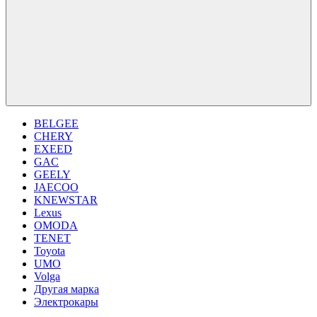
BELGEE
CHERY
EXEED
GAC
GEELY
JAECOO
KNEWSTAR
Lexus
OMODA
TENET
Toyota
UMO
Volga
Другая марка
Электрокары