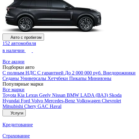
Авто с пробегом
152 автомобиля
в наличии
Все акции
Подборки авто
С полным НДС
С гарантией
До 2 000 000 руб.
Внедорожники
Седаны
Универсалы
Хетчбеки
Пикапы
Минивэны
Популярные марки
Все марки
Toyota
Kia
Lexus
Geely
Nissan
BMW
LADA (ВАЗ)
Skoda
Hyundai
Ford
Volvo
Mercedes-Benz
Volkswagen
Chevrolet
Mitsubishi
Chery
GAC
Haval
Услуги
Кредитование
Страхование