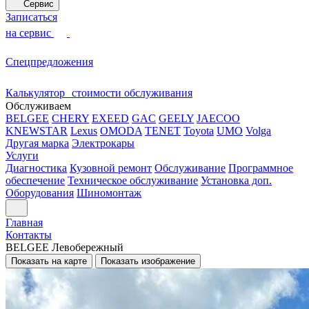
Сервис
Записаться
на сервис
Спецпредложения
Калькулятор стоимости обслуживания
Обслуживаем
BELGEE
CHERY
EXEED
GAC
GEELY
JAECOO
KNEWSTAR
Lexus
OMODA
TENET
Toyota
UMO
Volga
Другая марка
Электрокары
Услуги
Диагностика
Кузовной ремонт
Обслуживание
Программное
обеспечение
Техническое обслуживание
Установка доп.
Оборудования
Шиномонтаж
Главная
Контакты
BELGEE Левобережный
Показать на карте
Показать изображение