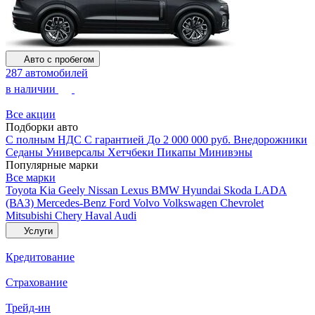
Авто с пробегом
287 автомобилей
в наличии
Все акции
Подборки авто
С полным НДС
С гарантией
До 2 000 000 руб.
Внедорожники
Седаны
Универсалы
Хетчбеки
Пикапы
Минивэны
Популярные марки
Все марки
Toyota
Kia
Geely
Nissan
Lexus
BMW
Hyundai
Skoda
LADA
(ВАЗ)
Mercedes-Benz
Ford
Volvo
Volkswagen
Chevrolet
Mitsubishi
Chery
Haval
Audi
Услуги
Кредитование
Страхование
Трейд-ин