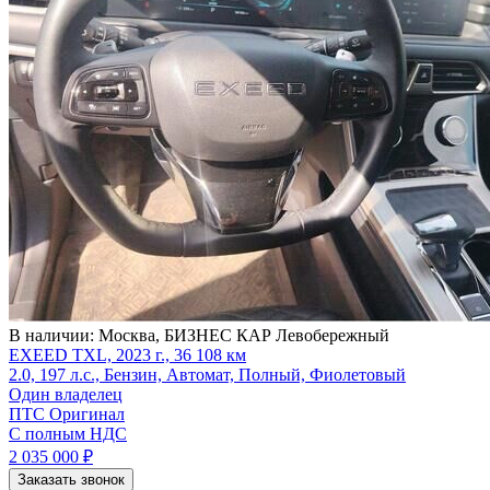
В наличии:
Москва, БИЗНЕС КАР Левобережный
EXEED TXL, 2023 г., 36 108 км
2.0, 197 л.с., Бензин, Автомат, Полный, Фиолетовый
Один владелец
ПТС Оригинал
С полным НДС
2 035 000
₽
Заказать звонок