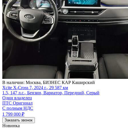
В наличии:
Москва, БИЗНЕС КАР Каширский
Xcite X-Cross 7, 2024 г., 29 587 км
1.5, 147 л.с., Бензин, Вариатор, Передний, Серый
Один владелец
ПТС Оригинал
С полным НДС
1 799 000
₽
Заказать звонок
Новинка