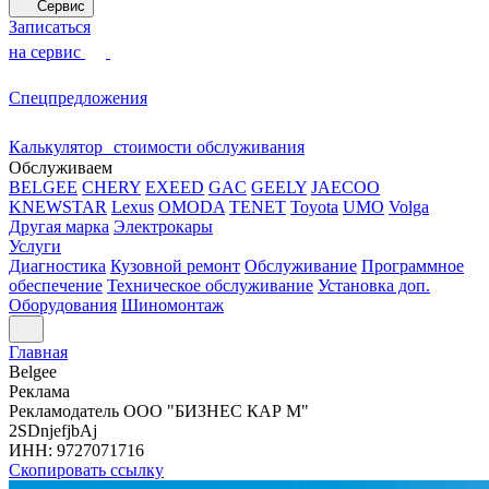
Сервис
Записаться
на сервис
Спецпредложения
Калькулятор стоимости обслуживания
Обслуживаем
BELGEE
CHERY
EXEED
GAC
GEELY
JAECOO
KNEWSTAR
Lexus
OMODA
TENET
Toyota
UMO
Volga
Другая марка
Электрокары
Услуги
Диагностика
Кузовной ремонт
Обслуживание
Программное
обеспечение
Техническое обслуживание
Установка доп.
Оборудования
Шиномонтаж
Главная
Belgee
Реклама
Рекламодатель
ООО "БИЗНЕС КАР М"
2SDnjefjbAj
ИНН:
9727071716
Скопировать ссылку