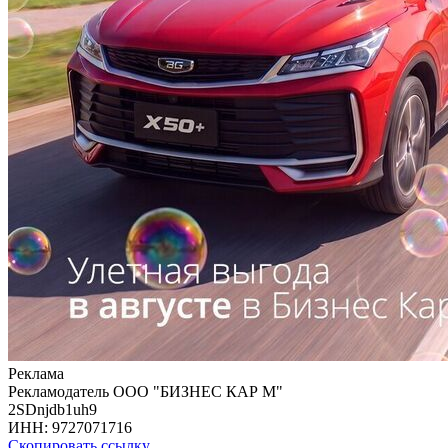
Реклама
Рекламодатель
ООО "БИЗНЕС КАР М"
2SDnjdb1uh9
ИНН:
9727071716
Скопировать ссылку