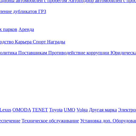
кционы автомобилей с пробегом
Автоподбор автомобилей с про
ление дубликатов ГРЗ
х парков
Аренда
одство
Карьера
Спорт
Награды
политика
Поставщикам
Противодействие коррупции
Юридическа
Lexus
OMODA
TENET
Toyota
UMO
Volga
Другая марка
Электро
еспечение
Техническое обслуживание
Установка доп. Оборудова