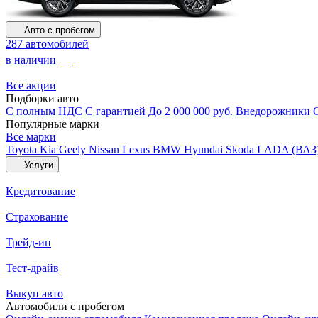
Авто с пробегом
287 автомобилей
в наличии
Все акции
Подборки авто
С полным НДС
С гарантией
До 2 000 000 руб.
Внедорожники
Популярные марки
Все марки
Toyota
Kia
Geely
Nissan
Lexus
BMW
Hyundai
Skoda
LADA (ВАЗ
Услуги
Кредитование
Страхование
Трейд-ин
Тест-драйв
Выкуп авто
Автомобили с пробегом