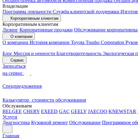
Онлайн-оценка автомобиля
Комиссионная продажа
Онлайн-ау
Владельцам
Программа лояльности
Служба клиентской поддержки
Изготов
Корпоративным клиентам
Корпоративным клиентам
Лизинг
Корпоративные продажи
Обслуживание корпоративны
О компании
О компании
История компании
Toyota Tsusho Corporation
Руков
Блог
Миссия и ценности
Благотворительность
Экологическая 
Сервис
Записаться
на сервис
Спецпредложения
Калькулятор стоимости обслуживания
Обслуживаем
BELGEE
CHERY
EXEED
GAC
GEELY
JAECOO
KNEWSTAR
Услуги
Диагностика
Кузовной ремонт
Обслуживание
Программное об
Главная