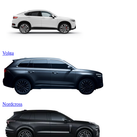
Volga
Nordcross