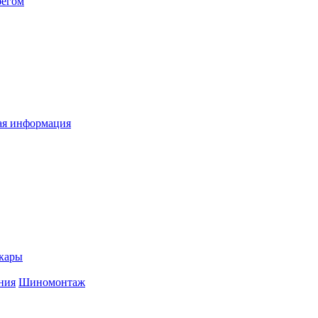
бегом
я информация
кары
ния
Шиномонтаж