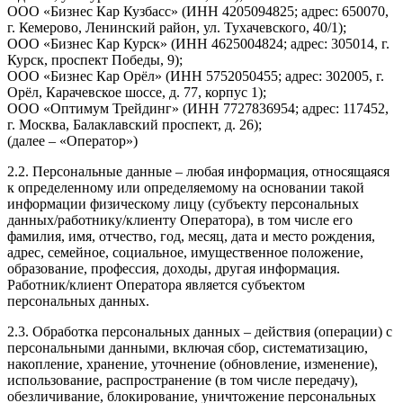
ООО «Бизнес Кар Кузбасс» (ИНН 4205094825; адрес: 650070,
г. Кемерово, Ленинский район, ул. Тухачевского, 40/1);
ООО «Бизнес Кар Курск» (ИНН 4625004824; адрес: 305014, г.
Курск, проспект Победы, 9);
ООО «Бизнес Кар Орёл» (ИНН 5752050455; адрес: 302005, г.
Орёл, Карачевское шоссе, д. 77, корпус 1);
ООО «Оптимум Трейдинг» (ИНН 7727836954; адрес: 117452,
г. Москва, Балаклавский проспект, д. 26);
(далее – «Оператор»)
2.2. Персональные данные – любая информация, относящаяся
к определенному или определяемому на основании такой
информации физическому лицу (субъекту персональных
данных/работнику/клиенту Оператора), в том числе его
фамилия, имя, отчество, год, месяц, дата и место рождения,
адрес, семейное, социальное, имущественное положение,
образование, профессия, доходы, другая информация.
Работник/клиент Оператора является субъектом
персональных данных.
2.3. Обработка персональных данных – действия (операции) с
персональными данными, включая сбор, систематизацию,
накопление, хранение, уточнение (обновление, изменение),
использование, распространение (в том числе передачу),
обезличивание, блокирование, уничтожение персональных