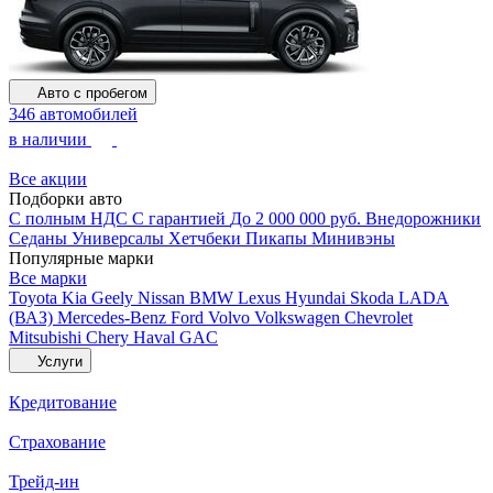
Авто с пробегом
346 автомобилей
в наличии
Все акции
Подборки авто
С полным НДС
С гарантией
До 2 000 000 руб.
Внедорожники
Седаны
Универсалы
Хетчбеки
Пикапы
Минивэны
Популярные марки
Все марки
Toyota
Kia
Geely
Nissan
BMW
Lexus
Hyundai
Skoda
LADA
(ВАЗ)
Mercedes-Benz
Ford
Volvo
Volkswagen
Chevrolet
Mitsubishi
Chery
Haval
GAC
Услуги
Кредитование
Страхование
Трейд-ин