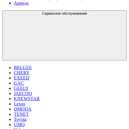
Аренда
Сервисное обслуживание
BELGEE
CHERY
EXEED
GAC
GEELY
JAECOO
KNEWSTAR
Lexus
OMODA
TENET
Toyota
UMO