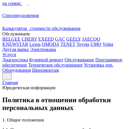
на сервис
Спецпредложения
Калькулятор стоимости обслуживания
Обслуживаем
BELGEE
CHERY
EXEED
GAC
GEELY
JAECOO
KNEWSTAR
Lexus
OMODA
TENET
Toyota
UMO
Volga
Другая марка
Электрокары
Услуги
Диагностика
Кузовной ремонт
Обслуживание
Программное
обеспечение
Техническое обслуживание
Установка доп.
Оборудования
Шиномонтаж
Главная
Юридическая информация
Политика в отношении обработки
персональных данных
1. Общие положения