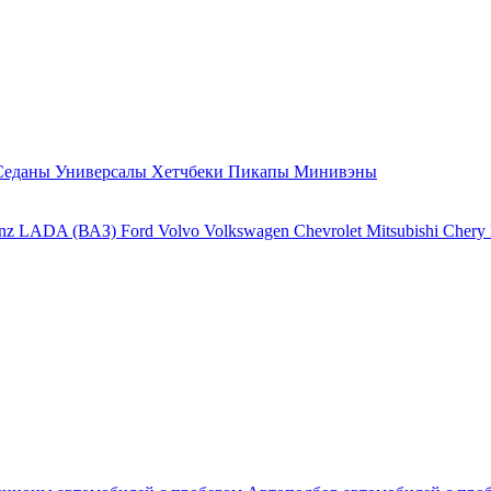
Седаны
Универсалы
Хетчбеки
Пикапы
Минивэны
enz
LADA (ВАЗ)
Ford
Volvo
Volkswagen
Chevrolet
Mitsubishi
Chery