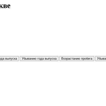
кве
ода выпуска
Убыванию года выпуска
Возрастанию пробега
Убыва