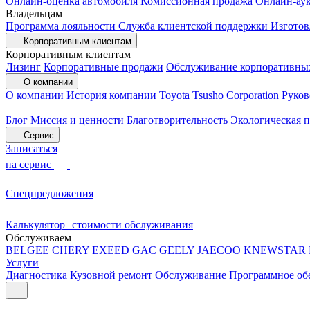
Онлайн-оценка автомобиля
Комиссионная продажа
Онлайн-ау
Владельцам
Программа лояльности
Служба клиентской поддержки
Изготов
Корпоративным клиентам
Корпоративным клиентам
Лизинг
Корпоративные продажи
Обслуживание корпоративны
О компании
О компании
История компании
Toyota Tsusho Corporation
Руков
Блог
Миссия и ценности
Благотворительность
Экологическая 
Сервис
Записаться
на сервис
Спецпредложения
Калькулятор стоимости обслуживания
Обслуживаем
BELGEE
CHERY
EXEED
GAC
GEELY
JAECOO
KNEWSTAR
Услуги
Диагностика
Кузовной ремонт
Обслуживание
Программное об