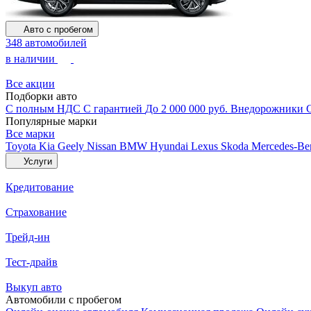
Авто с пробегом
348 автомобилей
в наличии
Все акции
Подборки авто
С полным НДС
С гарантией
До 2 000 000 руб.
Внедорожники
Популярные марки
Все марки
Toyota
Kia
Geely
Nissan
BMW
Hyundai
Lexus
Skoda
Mercedes-B
Услуги
Кредитование
Страхование
Трейд-ин
Тест-драйв
Выкуп авто
Автомобили с пробегом