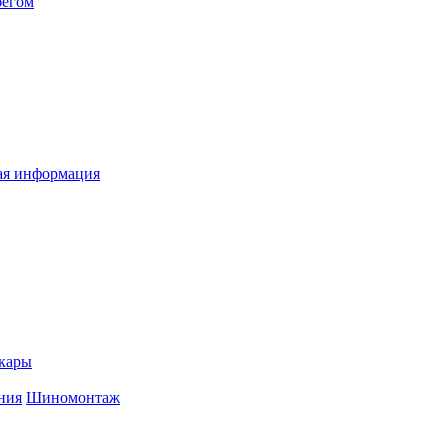
бегом
я информация
кары
ния
Шиномонтаж