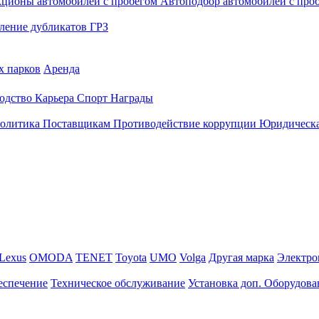
кционы автомобилей с пробегом
Автоподбор автомобилей с про
ление дубликатов ГРЗ
х парков
Аренда
одство
Карьера
Спорт
Награды
политика
Поставщикам
Противодействие коррупции
Юридическа
Lexus
OMODA
TENET
Toyota
UMO
Volga
Другая марка
Электро
еспечение
Техническое обслуживание
Установка доп. Оборудова