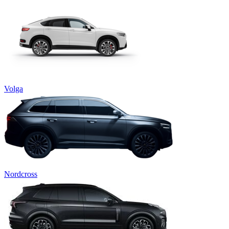
Volga
Nordcross