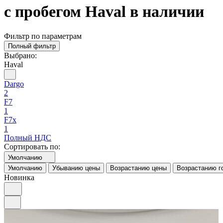
с пробегом Haval в наличии
Фильтр по параметрам
Полный фильтр
Выбрано:
Haval
Dargo
2
F7
1
F7x
1
Полный НДС
Сортировать по:
Умолчанию
Умолчанию
Убыванию цены
Возрастанию цены
Возрастанию г
Новинка