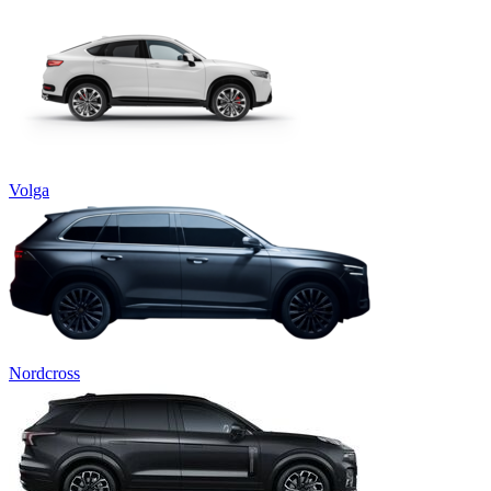
Volga
Nordcross