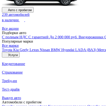
Авто с пробегом
239 автомобилей
в наличии
Все акции
Подборки авто
С полным НДС
С гарантией
До 2 000 000 руб.
Внедорожники
Популярные марки
Все марки
Toyota
Kia
Geely
Lexus
Nissan
BMW
Hyundai
LADA (ВАЗ)
Merc
Услуги
Кредитование
Страхование
Трейд-ин
Тест-драйв
Выкуп авто
Автомобили с пробегом