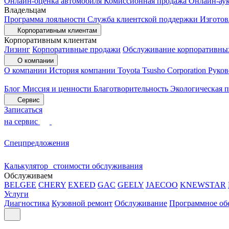
Онлайн-оценка автомобиля
Комиссионная продажа
Онлайн-ау
Владельцам
Программа лояльности
Служба клиентской поддержки
Изготов
Корпоративным клиентам
Корпоративным клиентам
Лизинг
Корпоративные продажи
Обслуживание корпоративны
О компании
О компании
История компании
Toyota Tsusho Corporation
Руков
Блог
Миссия и ценности
Благотворительность
Экологическая 
Сервис
Записаться
на сервис
Спецпредложения
Калькулятор стоимости обслуживания
Обслуживаем
BELGEE
CHERY
EXEED
GAC
GEELY
JAECOO
KNEWSTAR
Услуги
Диагностика
Кузовной ремонт
Обслуживание
Программное об