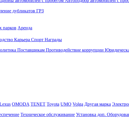
кционы автомобилей с пробегом
Автоподбор автомобилей с про
ление дубликатов ГРЗ
х парков
Аренда
одство
Карьера
Спорт
Награды
политика
Поставщикам
Противодействие коррупции
Юридическа
Lexus
OMODA
TENET
Toyota
UMO
Volga
Другая марка
Электро
еспечение
Техническое обслуживание
Установка доп. Оборудова