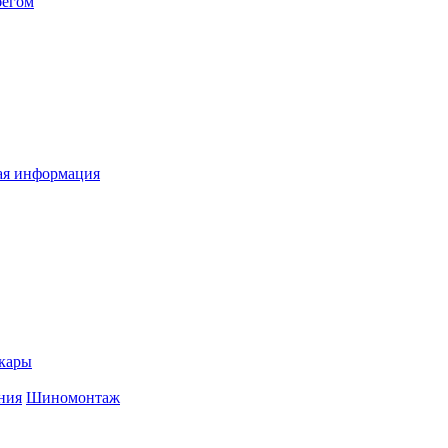
бегом
я информация
кары
ния
Шиномонтаж