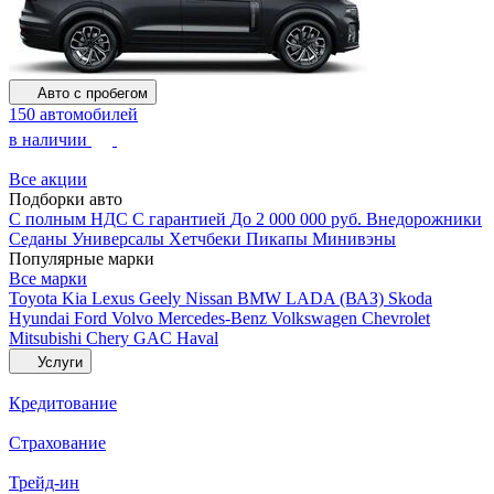
Авто с пробегом
150 автомобилей
в наличии
Все акции
Подборки авто
С полным НДС
С гарантией
До 2 000 000 руб.
Внедорожники
Седаны
Универсалы
Хетчбеки
Пикапы
Минивэны
Популярные марки
Все марки
Toyota
Kia
Lexus
Geely
Nissan
BMW
LADA (ВАЗ)
Skoda
Hyundai
Ford
Volvo
Mercedes-Benz
Volkswagen
Chevrolet
Mitsubishi
Chery
GAC
Haval
Услуги
Кредитование
Страхование
Трейд-ин