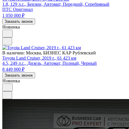
1.8, 129 л.с., Бензин, Автомат, Передний, Серебряный
ПТС Оригинал
1 050 000
₽
Заказать звонок
Новинка
В наличии:
Москва, БИЗНЕС КАР Рублевский
Toyota Land Cruiser, 2019 г., 61 423 км
4.5, 249 л.с., Дизель, Автомат, Полный, Черный
8 449 000
₽
Заказать звонок
Новинка