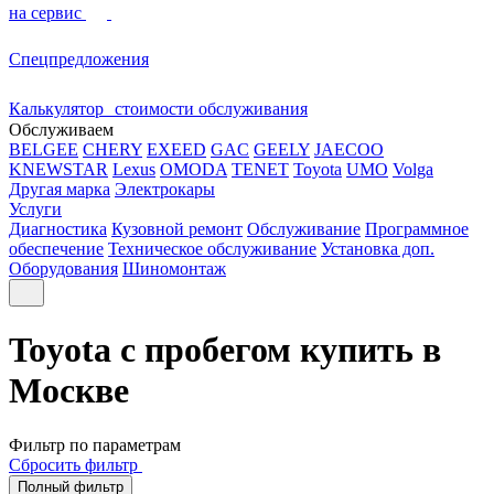
на сервис
Спецпредложения
Калькулятор стоимости обслуживания
Обслуживаем
BELGEE
CHERY
EXEED
GAC
GEELY
JAECOO
KNEWSTAR
Lexus
OMODA
TENET
Toyota
UMO
Volga
Другая марка
Электрокары
Услуги
Диагностика
Кузовной ремонт
Обслуживание
Программное
обеспечение
Техническое обслуживание
Установка доп.
Оборудования
Шиномонтаж
Toyota с пробегом купить в
Москве
Фильтр по параметрам
Сбросить фильтр
Полный фильтр