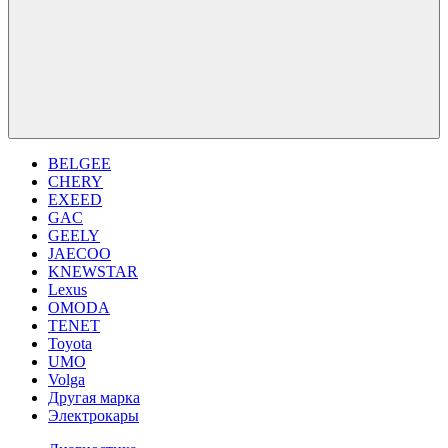
BELGEE
CHERY
EXEED
GAC
GEELY
JAECOO
KNEWSTAR
Lexus
OMODA
TENET
Toyota
UMO
Volga
Другая марка
Электрокары