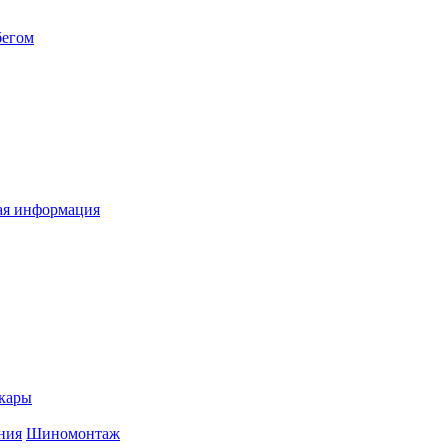
бегом
я информация
кары
ния
Шиномонтаж