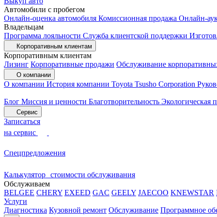
Выкуп авто
Автомобили с пробегом
Онлайн-оценка автомобиля
Комиссионная продажа
Онлайн-ау
Владельцам
Программа лояльности
Служба клиентской поддержки
Изготов
Корпоративным клиентам
Корпоративным клиентам
Лизинг
Корпоративные продажи
Обслуживание корпоративны
О компании
О компании
История компании
Toyota Tsusho Corporation
Руков
Блог
Миссия и ценности
Благотворительность
Экологическая 
Сервис
Записаться
на сервис
Спецпредложения
Калькулятор стоимости обслуживания
Обслуживаем
BELGEE
CHERY
EXEED
GAC
GEELY
JAECOO
KNEWSTAR
Услуги
Диагностика
Кузовной ремонт
Обслуживание
Программное об