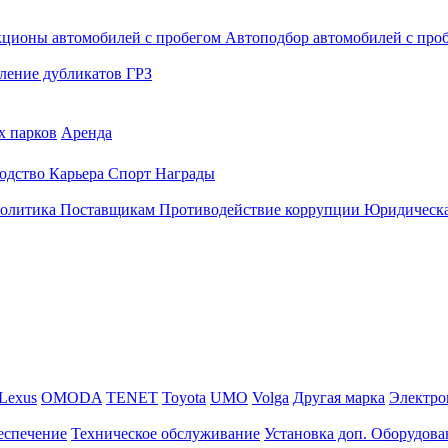
кционы автомобилей с пробегом
Автоподбор автомобилей с про
ление дубликатов ГРЗ
х парков
Аренда
одство
Карьера
Спорт
Награды
политика
Поставщикам
Противодействие коррупции
Юридическа
Lexus
OMODA
TENET
Toyota
UMO
Volga
Другая марка
Электро
еспечение
Техническое обслуживание
Установка доп. Оборудова