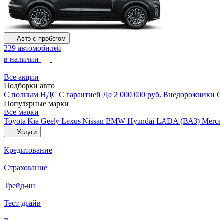
Авто с пробегом
239 автомобилей
в наличии
Все акции
Подборки авто
С полным НДС
С гарантией
До 2 000 000 руб.
Внедорожники
Популярные марки
Все марки
Toyota
Kia
Geely
Lexus
Nissan
BMW
Hyundai
LADA (ВАЗ)
Merc
Услуги
Кредитование
Страхование
Трейд-ин
Тест-драйв