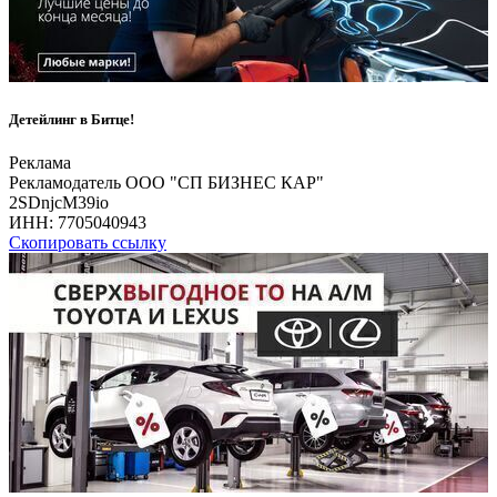
Детейлинг в Битце!
Реклама
Рекламодатель ООО "СП БИЗНЕС КАР"
2SDnjcM39io
ИНН:
7705040943
Скопировать ссылку