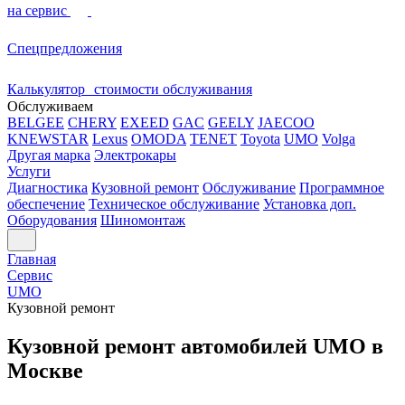
на сервис
Спецпредложения
Калькулятор стоимости обслуживания
Обслуживаем
BELGEE
CHERY
EXEED
GAC
GEELY
JAECOO
KNEWSTAR
Lexus
OMODA
TENET
Toyota
UMO
Volga
Другая марка
Электрокары
Услуги
Диагностика
Кузовной ремонт
Обслуживание
Программное
обеспечение
Техническое обслуживание
Установка доп.
Оборудования
Шиномонтаж
Главная
Сервис
UMO
Кузовной ремонт
Кузовной ремонт автомобилей UMO в
Москве