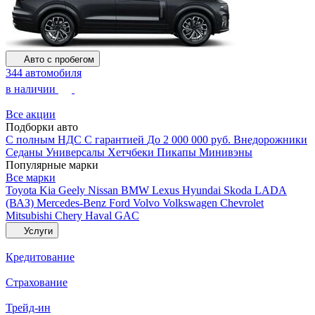
Авто с пробегом
344 автомобиля
в наличии
Все акции
Подборки авто
С полным НДС
С гарантией
До 2 000 000 руб.
Внедорожники
Седаны
Универсалы
Хетчбеки
Пикапы
Минивэны
Популярные марки
Все марки
Toyota
Kia
Geely
Nissan
BMW
Lexus
Hyundai
Skoda
LADA
(ВАЗ)
Mercedes-Benz
Ford
Volvo
Volkswagen
Chevrolet
Mitsubishi
Chery
Haval
GAC
Услуги
Кредитование
Страхование
Трейд-ин