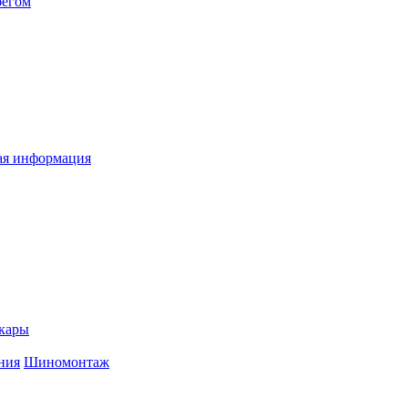
бегом
я информация
кары
ния
Шиномонтаж