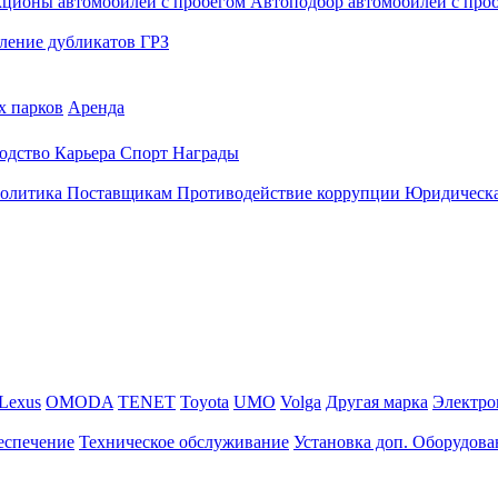
кционы автомобилей с пробегом
Автоподбор автомобилей с про
ление дубликатов ГРЗ
х парков
Аренда
одство
Карьера
Спорт
Награды
политика
Поставщикам
Противодействие коррупции
Юридическа
Lexus
OMODA
TENET
Toyota
UMO
Volga
Другая марка
Электро
еспечение
Техническое обслуживание
Установка доп. Оборудова