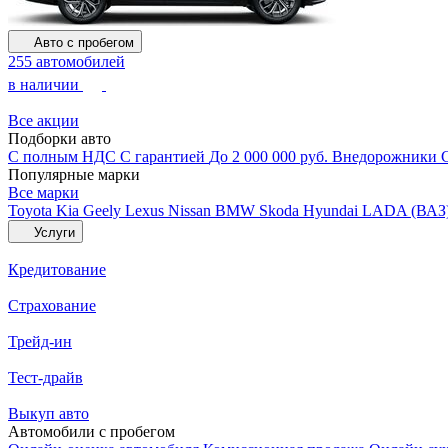
Авто с пробегом
255 автомобилей
в наличии
Все акции
Подборки авто
С полным НДС
С гарантией
До 2 000 000 руб.
Внедорожники
Популярные марки
Все марки
Toyota
Kia
Geely
Lexus
Nissan
BMW
Skoda
Hyundai
LADA (ВАЗ
Услуги
Кредитование
Страхование
Трейд-ин
Тест-драйв
Выкуп авто
Автомобили с пробегом