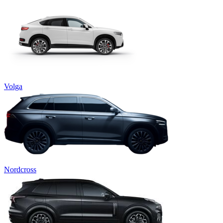
Volga
Nordcross