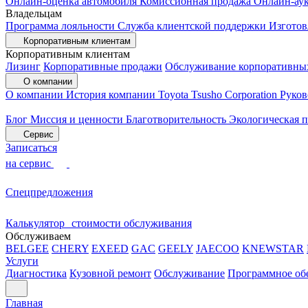
Онлайн-оценка автомобиля
Комиссионная продажа
Онлайн-ау
Владельцам
Программа лояльности
Служба клиентской поддержки
Изготов
Корпоративным клиентам
Корпоративным клиентам
Лизинг
Корпоративные продажи
Обслуживание корпоративны
О компании
О компании
История компании
Toyota Tsusho Corporation
Руков
Блог
Миссия и ценности
Благотворительность
Экологическая 
Сервис
Записаться
на сервис
Спецпредложения
Калькулятор стоимости обслуживания
Обслуживаем
BELGEE
CHERY
EXEED
GAC
GEELY
JAECOO
KNEWSTAR
Услуги
Диагностика
Кузовной ремонт
Обслуживание
Программное об
Главная