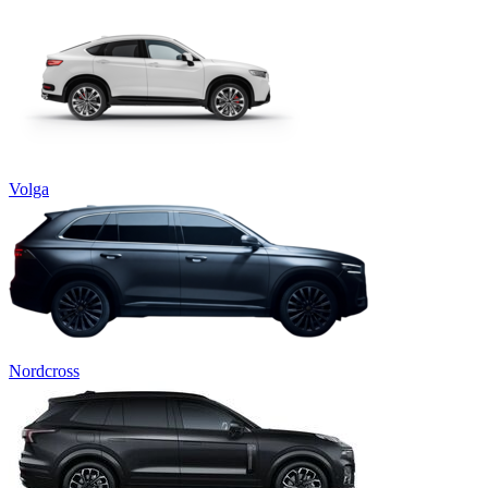
Volga
Nordcross