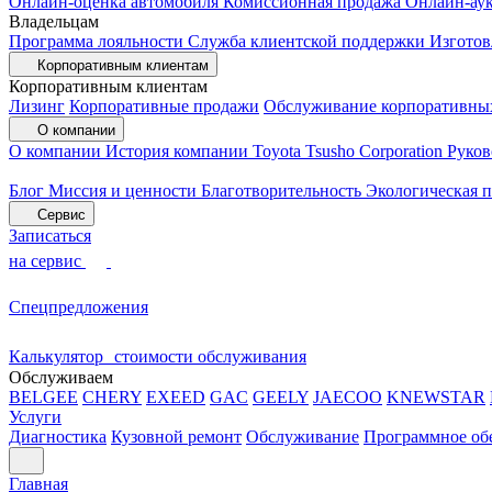
Онлайн-оценка автомобиля
Комиссионная продажа
Онлайн-ау
Владельцам
Программа лояльности
Служба клиентской поддержки
Изготов
Корпоративным клиентам
Корпоративным клиентам
Лизинг
Корпоративные продажи
Обслуживание корпоративны
О компании
О компании
История компании
Toyota Tsusho Corporation
Руков
Блог
Миссия и ценности
Благотворительность
Экологическая 
Сервис
Записаться
на сервис
Спецпредложения
Калькулятор стоимости обслуживания
Обслуживаем
BELGEE
CHERY
EXEED
GAC
GEELY
JAECOO
KNEWSTAR
Услуги
Диагностика
Кузовной ремонт
Обслуживание
Программное об
Главная