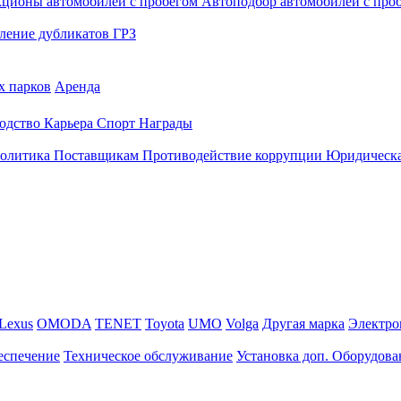
кционы автомобилей с пробегом
Автоподбор автомобилей с про
ление дубликатов ГРЗ
х парков
Аренда
одство
Карьера
Спорт
Награды
политика
Поставщикам
Противодействие коррупции
Юридическа
Lexus
OMODA
TENET
Toyota
UMO
Volga
Другая марка
Электро
еспечение
Техническое обслуживание
Установка доп. Оборудова