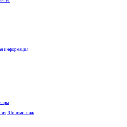
бегом
я информация
кары
ния
Шиномонтаж