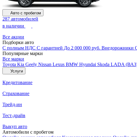
Авто с пробегом
287 автомобилей
в наличии
Все акции
Подборки авто
С полным НДС
С гарантией
До 2 000 000 руб.
Внедорожники
Популярные марки
Все марки
Toyota
Kia
Geely
Nissan
Lexus
BMW
Hyundai
Skoda
LADA (ВАЗ
Услуги
Кредитование
Страхование
Трейд-ин
Тест-драйв
Выкуп авто
Автомобили с пробегом