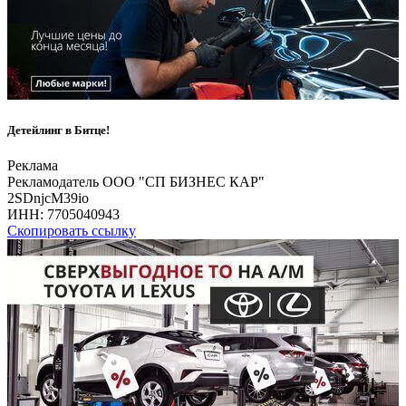
Детейлинг в Битце!
Реклама
Рекламодатель ООО "СП БИЗНЕС КАР"
2SDnjcM39io
ИНН:
7705040943
Скопировать ссылку