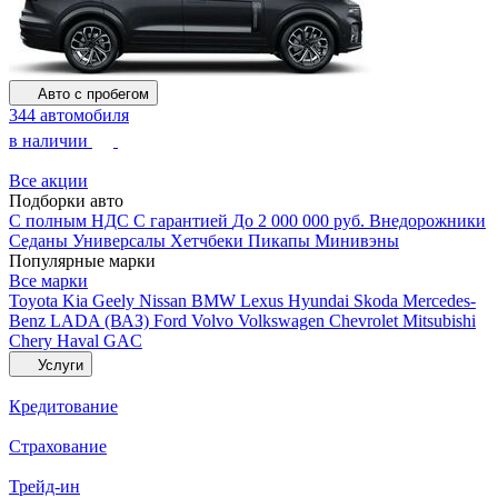
Авто с пробегом
344 автомобиля
в наличии
Все акции
Подборки авто
С полным НДС
С гарантией
До 2 000 000 руб.
Внедорожники
Седаны
Универсалы
Хетчбеки
Пикапы
Минивэны
Популярные марки
Все марки
Toyota
Kia
Geely
Nissan
BMW
Lexus
Hyundai
Skoda
Mercedes-
Benz
LADA (ВАЗ)
Ford
Volvo
Volkswagen
Chevrolet
Mitsubishi
Chery
Haval
GAC
Услуги
Кредитование
Страхование
Трейд-ин