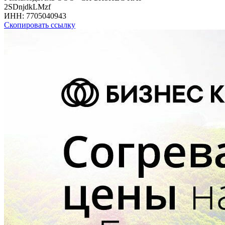
2SDnjdkLMzf
ИНН:
7705040943
Скопировать ссылку