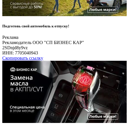
Подготовь свой автомобиль к отпуску!
Реклама
Рекламодатель ООО "СП БИЗНЕС КАР"
2SDnjd8y9vz
ИНН:
7705040943
Скопировать ссылку