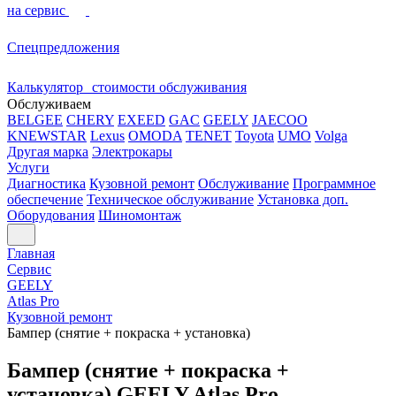
на сервис
Спецпредложения
Калькулятор стоимости обслуживания
Обслуживаем
BELGEE
CHERY
EXEED
GAC
GEELY
JAECOO
KNEWSTAR
Lexus
OMODA
TENET
Toyota
UMO
Volga
Другая марка
Электрокары
Услуги
Диагностика
Кузовной ремонт
Обслуживание
Программное
обеспечение
Техническое обслуживание
Установка доп.
Оборудования
Шиномонтаж
Главная
Сервис
GEELY
Atlas Pro
Кузовной ремонт
Бампер (снятие + покраска + установка)
Бампер (снятие + покраска +
установка) GEELY Atlas Pro