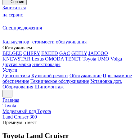
Сервис
Записаться
на сервис
Спецпредложения
Калькулятор стоимости обслуживания
Обслуживаем
BELGEE
CHERY
EXEED
GAC
GEELY
JAECOO
KNEWSTAR
Lexus
OMODA
TENET
Toyota
UMO
Volga
Другая марка
Электрокары
Услуги
Диагностика
Кузовной ремонт
Обслуживание
Программное
обеспечение
Техническое обслуживание
Установка доп.
Оборудования
Шиномонтаж
Главная
Toyota
Модельный ряд Toyota
Land Cruiser 300
Премиум 5 мест
Toyota Land Cruiser