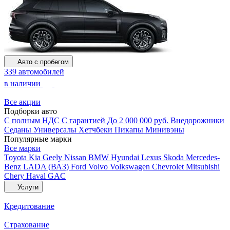
Авто с пробегом
339 автомобилей
в наличии
Все акции
Подборки авто
С полным НДС
С гарантией
До 2 000 000 руб.
Внедорожники
Седаны
Универсалы
Хетчбеки
Пикапы
Минивэны
Популярные марки
Все марки
Toyota
Kia
Geely
Nissan
BMW
Hyundai
Lexus
Skoda
Mercedes-
Benz
LADA (ВАЗ)
Ford
Volvo
Volkswagen
Chevrolet
Mitsubishi
Chery
Haval
GAC
Услуги
Кредитование
Страхование