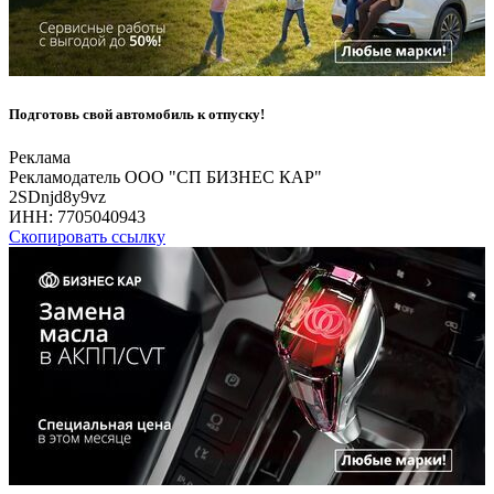
Подготовь свой автомобиль к отпуску!
Реклама
Рекламодатель ООО "СП БИЗНЕС КАР"
2SDnjd8y9vz
ИНН:
7705040943
Скопировать ссылку