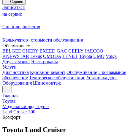
Сервис
Записаться
на сервис
Спецпредложения
Калькулятор стоимости обслуживания
Обслуживаем
BELGEE
CHERY
EXEED
GAC
GEELY
JAECOO
KNEWSTAR
Lexus
OMODA
TENET
Toyota
UMO
Volga
Другая марка
Электрокары
Услуги
Диагностика
Кузовной ремонт
Обслуживание
Программное
обеспечение
Техническое обслуживание
Установка доп.
Оборудования
Шиномонтаж
Главная
Toyota
Модельный ряд Toyota
Land Cruiser 300
Комфорт+
Toyota Land Cruiser