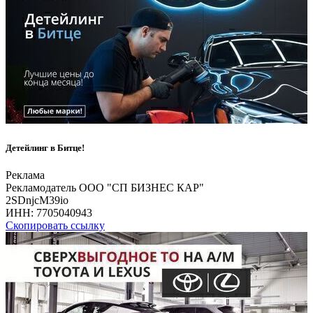
Детейлинг в Битце!
Реклама
Рекламодатель ООО "СП БИЗНЕС КАР"
2SDnjcM39io
ИНН:
7705040943
Скопировать ссылку