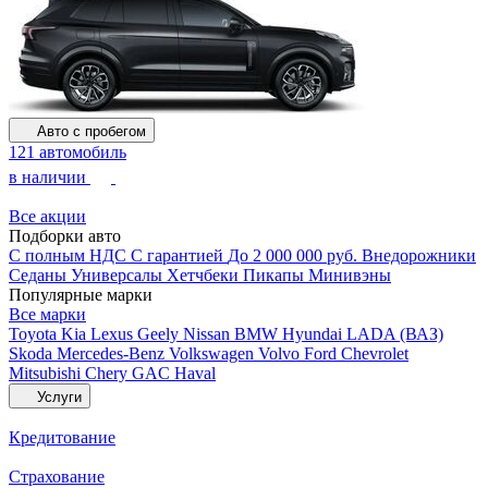
Авто с пробегом
121 автомобиль
в наличии
Все акции
Подборки авто
С полным НДС
С гарантией
До 2 000 000 руб.
Внедорожники
Седаны
Универсалы
Хетчбеки
Пикапы
Минивэны
Популярные марки
Все марки
Toyota
Kia
Lexus
Geely
Nissan
BMW
Hyundai
LADA (ВАЗ)
Skoda
Mercedes-Benz
Volkswagen
Volvo
Ford
Chevrolet
Mitsubishi
Chery
GAC
Haval
Услуги
Кредитование
Страхование