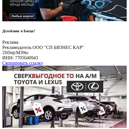
Детейлинг в Битце!
Реклама
Рекламодатель ООО "СП БИЗНЕС КАР"
2SDnjcM39io
ИНН:
7705040943
Скопировать ссылку