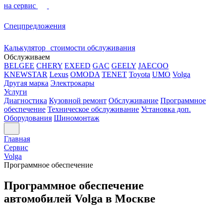
на сервис
Спецпредложения
Калькулятор стоимости обслуживания
Обслуживаем
BELGEE
CHERY
EXEED
GAC
GEELY
JAECOO
KNEWSTAR
Lexus
OMODA
TENET
Toyota
UMO
Volga
Другая марка
Электрокары
Услуги
Диагностика
Кузовной ремонт
Обслуживание
Программное
обеспечение
Техническое обслуживание
Установка доп.
Оборудования
Шиномонтаж
Главная
Сервис
Volga
Программное обеспечение
Программное обеспечение
автомобилей Volga в Москве