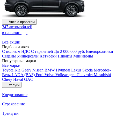
Авто с пробегом
347 автомобилей
в наличии
Все акции
Подборки авто
С полным НДС
С гарантией
До 2 000 000 руб.
Внедорожники
Седаны
Универсалы
Хетчбеки
Пикапы
Минивэны
Популярные марки
Все марки
Toyota
Kia
Geely
Nissan
BMW
Hyundai
Lexus
Skoda
Mercedes-
Benz
LADA (ВАЗ)
Ford
Volvo
Volkswagen
Chevrolet
Mitsubishi
Chery
Haval
GAC
Услуги
Кредитование
Страхование
Трейд-ин