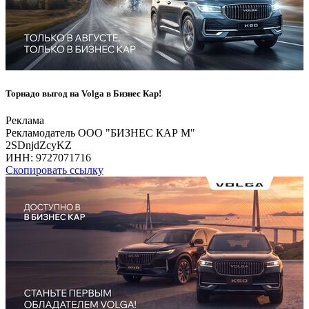
Торнадо выгод на Volga в Бизнес Кар!
Реклама
Рекламодатель ООО "БИЗНЕС КАР М"
2SDnjdZcyKZ
ИНН:
9727071716
Скопировать ссылку