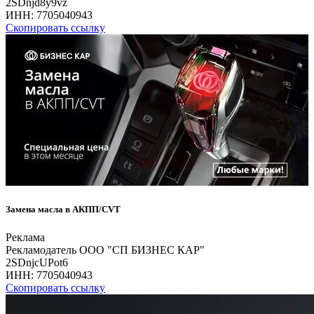
2SDnjd8y9vz
ИНН:
7705040943
Скопировать ссылку
Замена масла в АКПП/CVT
Реклама
Рекламодатель ООО "СП БИЗНЕС КАР"
2SDnjcUPot6
ИНН:
7705040943
Скопировать ссылку