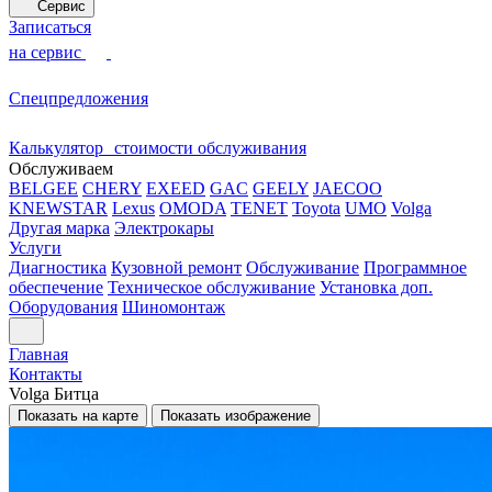
Сервис
Записаться
на сервис
Спецпредложения
Калькулятор стоимости обслуживания
Обслуживаем
BELGEE
CHERY
EXEED
GAC
GEELY
JAECOO
KNEWSTAR
Lexus
OMODA
TENET
Toyota
UMO
Volga
Другая марка
Электрокары
Услуги
Диагностика
Кузовной ремонт
Обслуживание
Программное
обеспечение
Техническое обслуживание
Установка доп.
Оборудования
Шиномонтаж
Главная
Контакты
Volga Битца
Показать на карте
Показать изображение