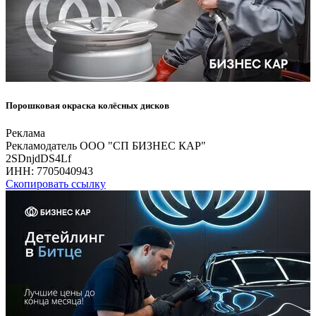
Порошковая окраска колёсных дисков
Реклама
Рекламодатель ООО "СП БИЗНЕС КАР"
2SDnjdDS4Lf
ИНН:
7705040943
Скопировать ссылку