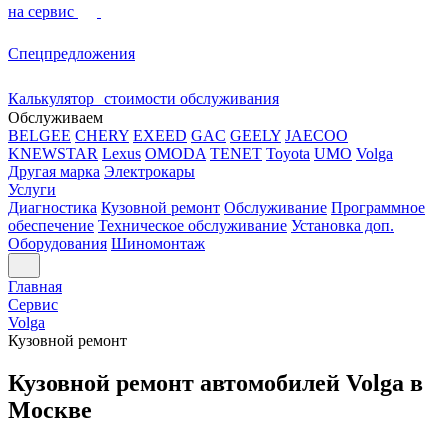
на сервис
Спецпредложения
Калькулятор стоимости обслуживания
Обслуживаем
BELGEE
CHERY
EXEED
GAC
GEELY
JAECOO
KNEWSTAR
Lexus
OMODA
TENET
Toyota
UMO
Volga
Другая марка
Электрокары
Услуги
Диагностика
Кузовной ремонт
Обслуживание
Программное
обеспечение
Техническое обслуживание
Установка доп.
Оборудования
Шиномонтаж
Главная
Сервис
Volga
Кузовной ремонт
Кузовной ремонт автомобилей Volga в
Москве