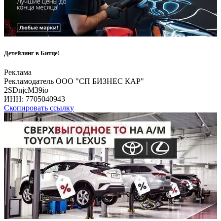
Детейлинг в Битце!
Реклама
Рекламодатель ООО "СП БИЗНЕС КАР"
2SDnjcM39io
ИНН:
7705040943
Скопировать ссылку