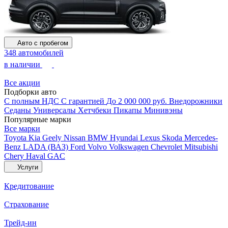
Авто с пробегом
348 автомобилей
в наличии
Все акции
Подборки авто
С полным НДС
С гарантией
До 2 000 000 руб.
Внедорожники
Седаны
Универсалы
Хетчбеки
Пикапы
Минивэны
Популярные марки
Все марки
Toyota
Kia
Geely
Nissan
BMW
Hyundai
Lexus
Skoda
Mercedes-
Benz
LADA (ВАЗ)
Ford
Volvo
Volkswagen
Chevrolet
Mitsubishi
Chery
Haval
GAC
Услуги
Кредитование
Страхование
Трейд-ин