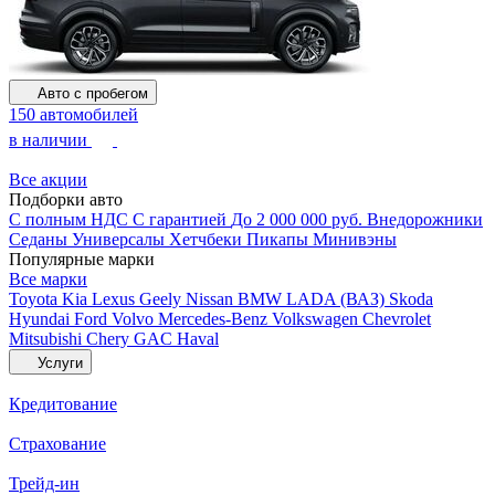
Авто с пробегом
150 автомобилей
в наличии
Все акции
Подборки авто
С полным НДС
С гарантией
До 2 000 000 руб.
Внедорожники
Седаны
Универсалы
Хетчбеки
Пикапы
Минивэны
Популярные марки
Все марки
Toyota
Kia
Lexus
Geely
Nissan
BMW
LADA (ВАЗ)
Skoda
Hyundai
Ford
Volvo
Mercedes-Benz
Volkswagen
Chevrolet
Mitsubishi
Chery
GAC
Haval
Услуги
Кредитование
Страхование
Трейд-ин