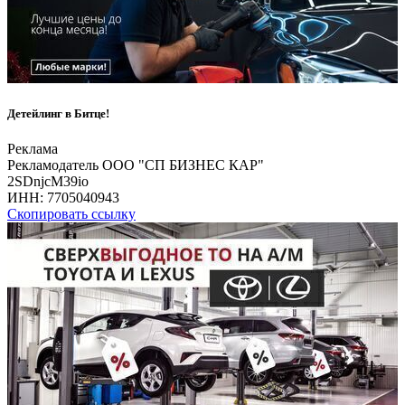
Детейлинг в Битце!
Реклама
Рекламодатель ООО "СП БИЗНЕС КАР"
2SDnjcM39io
ИНН:
7705040943
Скопировать ссылку