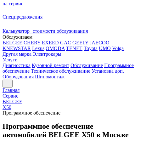
на сервис
Спецпредложения
Калькулятор стоимости обслуживания
Обслуживаем
BELGEE
CHERY
EXEED
GAC
GEELY
JAECOO
KNEWSTAR
Lexus
OMODA
TENET
Toyota
UMO
Volga
Другая марка
Электрокары
Услуги
Диагностика
Кузовной ремонт
Обслуживание
Программное
обеспечение
Техническое обслуживание
Установка доп.
Оборудования
Шиномонтаж
Главная
Сервис
BELGEE
X50
Программное обеспечение
Программное обеспечение
автомобилей BELGEE X50 в Москве