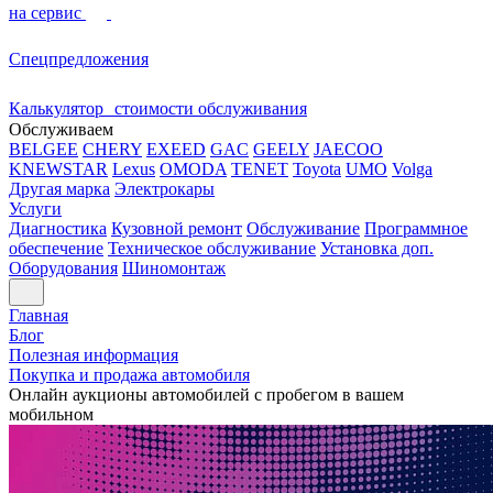
на сервис
Спецпредложения
Калькулятор стоимости обслуживания
Обслуживаем
BELGEE
CHERY
EXEED
GAC
GEELY
JAECOO
KNEWSTAR
Lexus
OMODA
TENET
Toyota
UMO
Volga
Другая марка
Электрокары
Услуги
Диагностика
Кузовной ремонт
Обслуживание
Программное
обеспечение
Техническое обслуживание
Установка доп.
Оборудования
Шиномонтаж
Главная
Блог
Полезная информация
Покупка и продажа автомобиля
Онлайн аукционы автомобилей с пробегом в вашем
мобильном