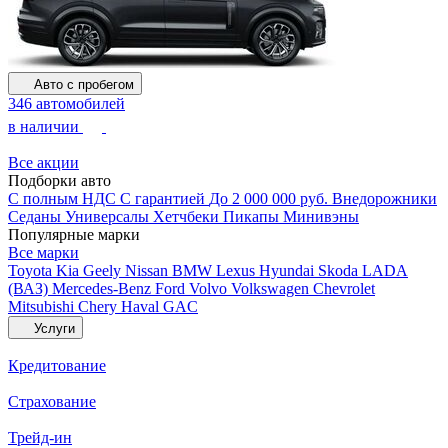
Авто с пробегом
346 автомобилей
в наличии
Все акции
Подборки авто
С полным НДС
С гарантией
До 2 000 000 руб.
Внедорожники
Седаны
Универсалы
Хетчбеки
Пикапы
Минивэны
Популярные марки
Все марки
Toyota
Kia
Geely
Nissan
BMW
Lexus
Hyundai
Skoda
LADA
(ВАЗ)
Mercedes-Benz
Ford
Volvo
Volkswagen
Chevrolet
Mitsubishi
Chery
Haval
GAC
Услуги
Кредитование
Страхование
Трейд-ин