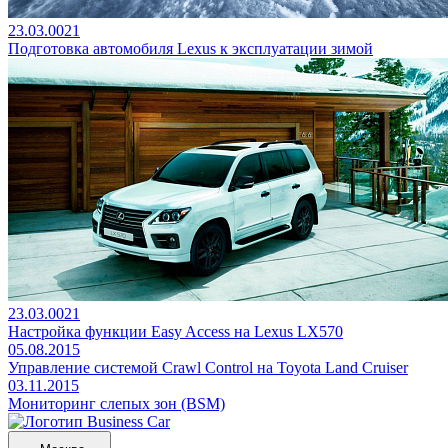
23.03.0021
Подготовка автомобиля Lexus к эксплуатации зимой
23.03.0021
Настройка функции Easy Access на Lexus LX570
05.08.2015
Управление системой Crawl Control на Toyota Land Cruiser
03.11.2015
Мониторинг слепых зон (BSM)