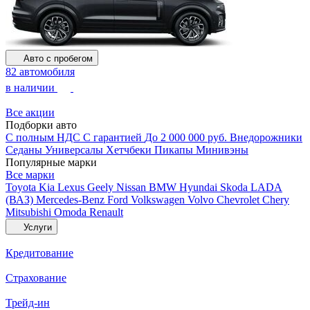
Авто с пробегом
82 автомобиля
в наличии
Все акции
Подборки авто
С полным НДС
С гарантией
До 2 000 000 руб.
Внедорожники
Седаны
Универсалы
Хетчбеки
Пикапы
Минивэны
Популярные марки
Все марки
Toyota
Kia
Lexus
Geely
Nissan
BMW
Hyundai
Skoda
LADA
(ВАЗ)
Mercedes-Benz
Ford
Volkswagen
Volvo
Chevrolet
Chery
Mitsubishi
Omoda
Renault
Услуги
Кредитование
Страхование
Трейд-ин