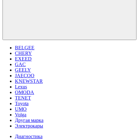
BELGEE
CHERY
EXEED
GAC
GEELY
JAECOO
KNEWSTAR
Lexus
OMODA
TENET
Toyota
UMO
Volga
Другая марка
Электрокары
Диагностика