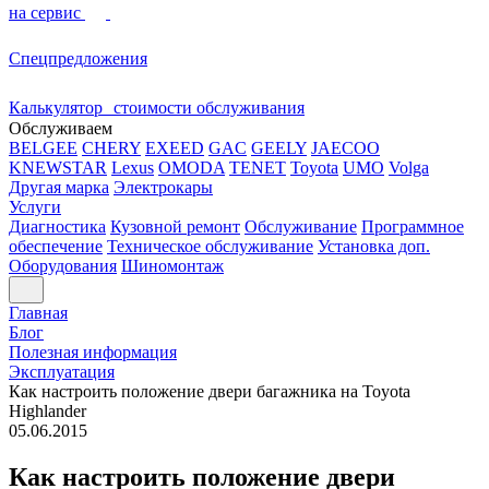
на сервис
Спецпредложения
Калькулятор стоимости обслуживания
Обслуживаем
BELGEE
CHERY
EXEED
GAC
GEELY
JAECOO
KNEWSTAR
Lexus
OMODA
TENET
Toyota
UMO
Volga
Другая марка
Электрокары
Услуги
Диагностика
Кузовной ремонт
Обслуживание
Программное
обеспечение
Техническое обслуживание
Установка доп.
Оборудования
Шиномонтаж
Главная
Блог
Полезная информация
Эксплуатация
Как настроить положение двери багажника на Toyota
Highlander
05.06.2015
Как настроить положение двери