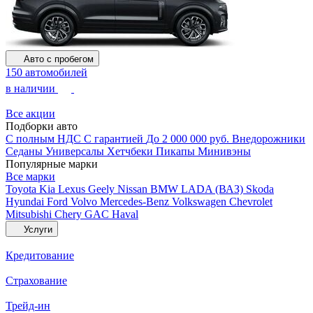
Авто с пробегом
150 автомобилей
в наличии
Все акции
Подборки авто
С полным НДС
С гарантией
До 2 000 000 руб.
Внедорожники
Седаны
Универсалы
Хетчбеки
Пикапы
Минивэны
Популярные марки
Все марки
Toyota
Kia
Lexus
Geely
Nissan
BMW
LADA (ВАЗ)
Skoda
Hyundai
Ford
Volvo
Mercedes-Benz
Volkswagen
Chevrolet
Mitsubishi
Chery
GAC
Haval
Услуги
Кредитование
Страхование
Трейд-ин