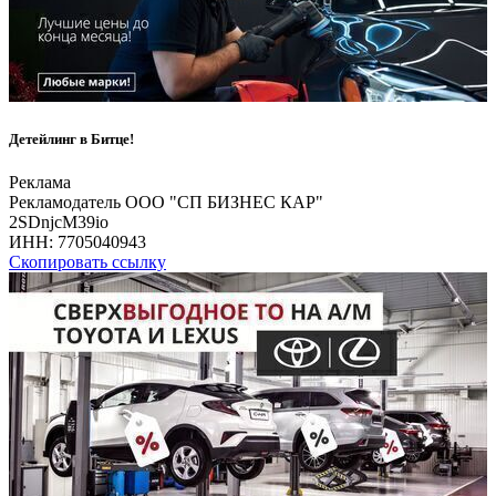
Детейлинг в Битце!
Реклама
Рекламодатель ООО "СП БИЗНЕС КАР"
2SDnjcM39io
ИНН:
7705040943
Скопировать ссылку