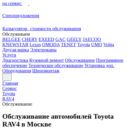
на сервис
Спецпредложения
Калькулятор стоимости обслуживания
Обслуживаем
BELGEE
CHERY
EXEED
GAC
GEELY
JAECOO
KNEWSTAR
Lexus
OMODA
TENET
Toyota
UMO
Volga
Другая марка
Электрокары
Услуги
Диагностика
Кузовной ремонт
Обслуживание
Программное
обеспечение
Техническое обслуживание
Установка доп.
Оборудования
Шиномонтаж
Главная
Сервис
Toyota
RAV4
Обслуживание
Обслуживание автомобилей Toyota
RAV4 в Москве