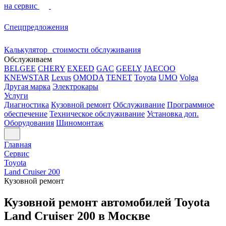
на сервис
Спецпредложения
Калькулятор стоимости обслуживания
Обслуживаем
BELGEE
CHERY
EXEED
GAC
GEELY
JAECOO
KNEWSTAR
Lexus
OMODA
TENET
Toyota
UMO
Volga
Другая марка
Электрокары
Услуги
Диагностика
Кузовной ремонт
Обслуживание
Программное
обеспечение
Техническое обслуживание
Установка доп.
Оборудования
Шиномонтаж
Главная
Сервис
Toyota
Land Cruiser 200
Кузовной ремонт
Кузовной ремонт автомобилей Toyota
Land Cruiser 200 в Москве