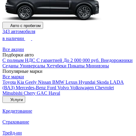
Авто с пробегом
343 автомобиля
в наличии
Все акции
Подборки авто
С полным НДС
С гарантией
До 2 000 000 руб.
Внедорожники
Седаны
Универсалы
Хетчбеки
Пикапы
Минивэны
Популярные марки
Все марки
Toyota
Kia
Geely
Nissan
BMW
Lexus
Hyundai
Skoda
LADA
(ВАЗ)
Mercedes-Benz
Ford
Volvo
Volkswagen
Chevrolet
Mitsubishi
Chery
GAC
Haval
Услуги
Кредитование
Страхование
Трейд-ин