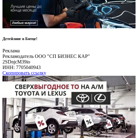
Детейлинг в Битце!
Реклама
Рекламодатель ООО "СП БИЗНЕС КАР"
2SDnjcM39io
ИНН:
7705040943
Скопировать ссылку