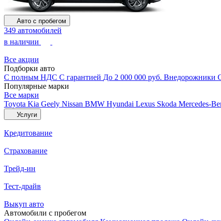
Авто с пробегом
349 автомобилей
в наличии
Все акции
Подборки авто
С полным НДС
С гарантией
До 2 000 000 руб.
Внедорожники
Популярные марки
Все марки
Toyota
Kia
Geely
Nissan
BMW
Hyundai
Lexus
Skoda
Mercedes-B
Услуги
Кредитование
Страхование
Трейд-ин
Тест-драйв
Выкуп авто
Автомобили с пробегом