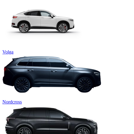
Volga
Nordcross