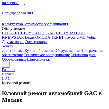
на сервис
Спецпредложения
Калькулятор стоимости обслуживания
Обслуживаем
BELGEE
CHERY
EXEED
GAC
GEELY
JAECOO
KNEWSTAR
Lexus
OMODA
TENET
Toyota
UMO
Volga
Другая марка
Электрокары
Услуги
Диагностика
Кузовной ремонт
Обслуживание
Программное
обеспечение
Техническое обслуживание
Установка доп.
Оборудования
Шиномонтаж
Главная
Сервис
GAC
Кузовной ремонт
Кузовной ремонт автомобилей GAC в
Москве