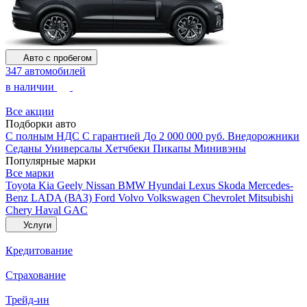
Авто с пробегом
347 автомобилей
в наличии
Все акции
Подборки авто
С полным НДС
С гарантией
До 2 000 000 руб.
Внедорожники
Седаны
Универсалы
Хетчбеки
Пикапы
Минивэны
Популярные марки
Все марки
Toyota
Kia
Geely
Nissan
BMW
Hyundai
Lexus
Skoda
Mercedes-
Benz
LADA (ВАЗ)
Ford
Volvo
Volkswagen
Chevrolet
Mitsubishi
Chery
Haval
GAC
Услуги
Кредитование
Страхование
Трейд-ин