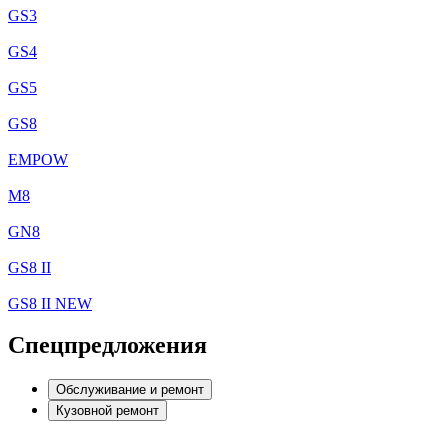
GS3
GS4
GS5
GS8
EMPOW
M8
GN8
GS8 II
GS8 II NEW
Спецпредложения
Обслуживание и ремонт
Кузовной ремонт