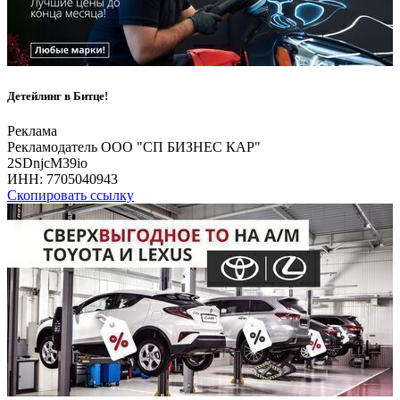
Детейлинг в Битце!
Реклама
Рекламодатель ООО "СП БИЗНЕС КАР"
2SDnjcM39io
ИНН:
7705040943
Скопировать ссылку