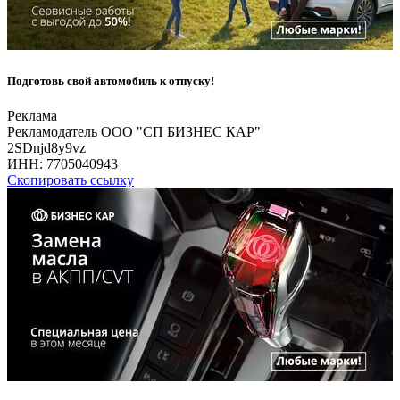
Подготовь свой автомобиль к отпуску!
Реклама
Рекламодатель ООО "СП БИЗНЕС КАР"
2SDnjd8y9vz
ИНН:
7705040943
Скопировать ссылку