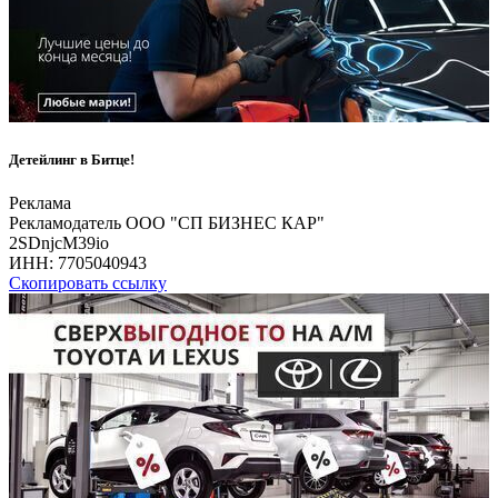
Детейлинг в Битце!
Реклама
Рекламодатель ООО "СП БИЗНЕС КАР"
2SDnjcM39io
ИНН:
7705040943
Скопировать ссылку