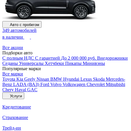
Авто с пробегом
349 автомобилей
в наличии
Все акции
Подборки авто
С полным НДС
С гарантией
До 2 000 000 руб.
Внедорожники
Седаны
Универсалы
Хетчбеки
Пикапы
Минивэны
Популярные марки
Все марки
Toyota
Kia
Geely
Nissan
BMW
Hyundai
Lexus
Skoda
Mercedes-
Benz
LADA (ВАЗ)
Ford
Volvo
Volkswagen
Chevrolet
Mitsubishi
Chery
Haval
GAC
Услуги
Кредитование
Страхование
Трейд-ин