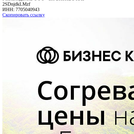
2SDnjdkLMzf
ИНН:
7705040943
Скопировать ссылку