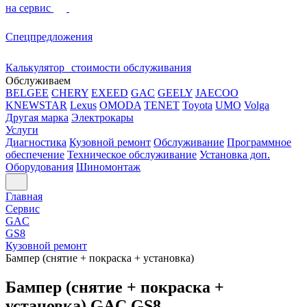
на сервис
Спецпредложения
Калькулятор стоимости обслуживания
Обслуживаем
BELGEE
CHERY
EXEED
GAC
GEELY
JAECOO
KNEWSTAR
Lexus
OMODA
TENET
Toyota
UMO
Volga
Другая марка
Электрокары
Услуги
Диагностика
Кузовной ремонт
Обслуживание
Программное
обеспечение
Техническое обслуживание
Установка доп.
Оборудования
Шиномонтаж
Главная
Сервис
GAC
GS8
Кузовной ремонт
Бампер (снятие + покраска + установка)
Бампер (снятие + покраска +
установка) GAC GS8