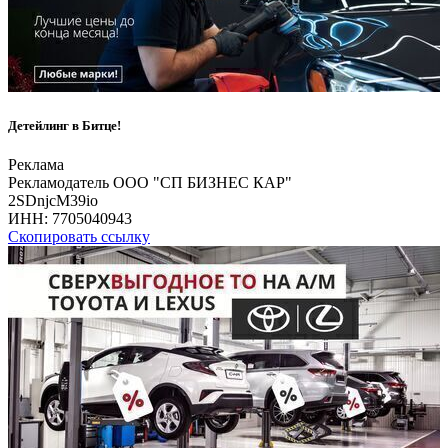
Детейлинг в Битце!
Реклама
Рекламодатель ООО "СП БИЗНЕС КАР"
2SDnjcM39io
ИНН:
7705040943
Скопировать ссылку