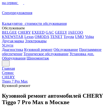
на сервис
Спецпредложения
Калькулятор стоимости обслуживания
Обслуживаем
BELGEE
CHERY
EXEED
GAC
GEELY
JAECOO
KNEWSTAR
Lexus
OMODA
TENET
Toyota
UMO
Volga
Другая марка
Электрокары
Услуги
Диагностика
Кузовной ремонт
Обслуживание
Программное
обеспечение
Техническое обслуживание
Установка доп.
Оборудования
Шиномонтаж
Главная
Сервис
CHERY
Tiggo 7 Pro Max
Кузовной ремонт
Кузовной ремонт автомобилей CHERY
Tiggo 7 Pro Max в Москве