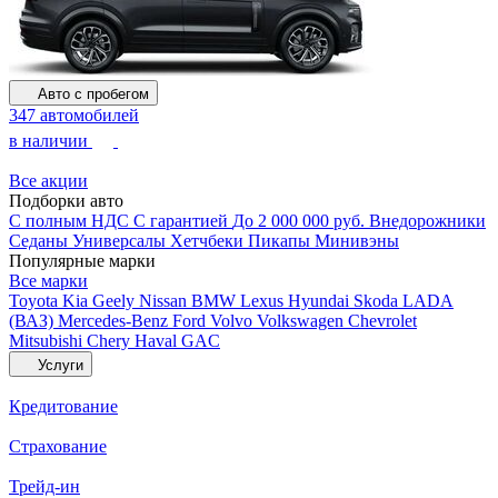
Авто с пробегом
347 автомобилей
в наличии
Все акции
Подборки авто
С полным НДС
С гарантией
До 2 000 000 руб.
Внедорожники
Седаны
Универсалы
Хетчбеки
Пикапы
Минивэны
Популярные марки
Все марки
Toyota
Kia
Geely
Nissan
BMW
Lexus
Hyundai
Skoda
LADA
(ВАЗ)
Mercedes-Benz
Ford
Volvo
Volkswagen
Chevrolet
Mitsubishi
Chery
Haval
GAC
Услуги
Кредитование
Страхование
Трейд-ин