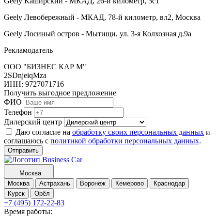
Geely Каширский - МКАД, 26-й километр, 5с1
Geely Левобережный - МКАД, 78-й километр, вл2, Москва
Geely Лосиный остров - Мытищи, ул. 3-я Колхозная д.9а
Рекламодатель
ООО "БИЗНЕС КАР М"
2SDnjeiqMza
ИНН:
9727071716
Получить выгодное предложение
ФИО
Телефон
Дилерский центр
Даю согласие на
обработку своих персональных данных
и
соглашаюсь с
политикой обработки персональных данных
.
Отправить
Москва
Москва
Астрахань
Воронеж
Кемерово
Краснодар
Курск
Орёл
+7 (495) 172-22-83
Время работы: