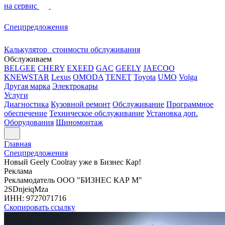
на сервис
Спецпредложения
Калькулятор стоимости обслуживания
Обслуживаем
BELGEE
CHERY
EXEED
GAC
GEELY
JAECOO
KNEWSTAR
Lexus
OMODA
TENET
Toyota
UMO
Volga
Другая марка
Электрокары
Услуги
Диагностика
Кузовной ремонт
Обслуживание
Программное
обеспечение
Техническое обслуживание
Установка доп.
Оборудования
Шиномонтаж
Главная
Спецпредложения
Новый Geely Coolray уже в Бизнес Кар!
Реклама
Рекламодатель
ООО "БИЗНЕС КАР М"
2SDnjeiqMza
ИНН:
9727071716
Скопировать ссылку