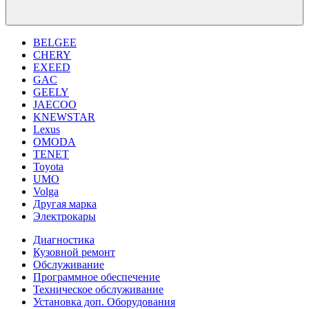
BELGEE
CHERY
EXEED
GAC
GEELY
JAECOO
KNEWSTAR
Lexus
OMODA
TENET
Toyota
UMO
Volga
Другая марка
Электрокары
Диагностика
Кузовной ремонт
Обслуживание
Программное обеспечение
Техническое обслуживание
Установка доп. Оборудования