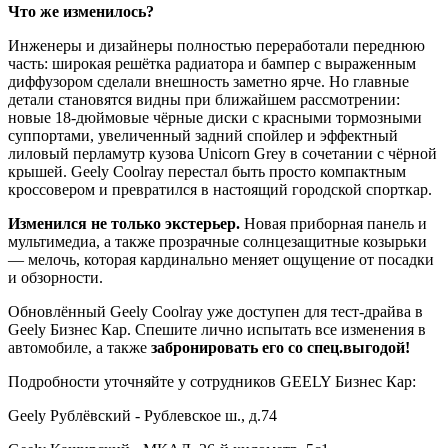
Что же изменилось?
Инженеры и дизайнеры полностью переработали переднюю
часть: широкая решётка радиатора и бампер с выраженным
диффузором сделали внешность заметно ярче. Но главные
детали становятся видны при ближайшем рассмотрении:
новые 18-дюймовые чёрные диски с красными тормозными
суппортами, увеличенный задний спойлер и эффектный
лиловый перламутр кузова Unicorn Grey в сочетании с чёрной
крышей. Geely Coolray перестал быть просто компактным
кроссовером и превратился в настоящий городской спорткар.
Изменился не только экстерьер.
Новая приборная панель и
мультимедиа, а также прозрачные солнцезащитные козырьки
— мелочь, которая кардинально меняет ощущение от посадки
и обзорности.
Обновлённый Geely Coolray уже доступен для тест-драйва в
Geely Бизнес Кар. Спешите лично испытать все изменения в
автомобиле, а также
забронировать его со спец.выгодой!
Подробности уточняйте у сотрудников GEELY Бизнес Кар:
Geely Рублёвский - Рублевское ш., д.74