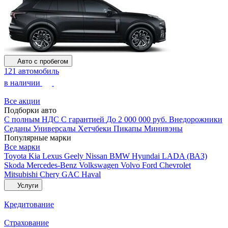
Авто с пробегом
121 автомобиль
в наличии
Все акции
Подборки авто
С полным НДС
С гарантией
До 2 000 000 руб.
Внедорожники
Седаны
Универсалы
Хетчбеки
Пикапы
Минивэны
Популярные марки
Все марки
Toyota
Kia
Lexus
Geely
Nissan
BMW
Hyundai
LADA (ВАЗ)
Skoda
Mercedes-Benz
Volkswagen
Volvo
Ford
Chevrolet
Mitsubishi
Chery
GAC
Haval
Услуги
Кредитование
Страхование