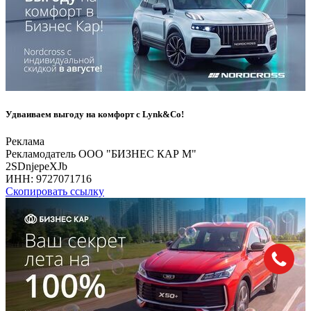
Удваиваем выгоду на комфорт с Lynk&Co!
Реклама
Рекламодатель ООО "БИЗНЕС КАР М"
2SDnjepeXJb
ИНН:
9727071716
Скопировать ссылку