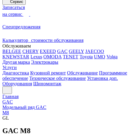
Сервис
Записаться
на сервис
Спецпредложения
Калькулятор стоимости обслуживания
Обслуживаем
BELGEE
CHERY
EXEED
GAC
GEELY
JAECOO
KNEWSTAR
Lexus
OMODA
TENET
Toyota
UMO
Volga
Другая марка
Электрокары
Услуги
Диагностика
Кузовной ремонт
Обслуживание
Программное
обеспечение
Техническое обслуживание
Установка доп.
Оборудования
Шиномонтаж
Главная
GAC
Модельный ряд GAC
M8
GL
GAC M8