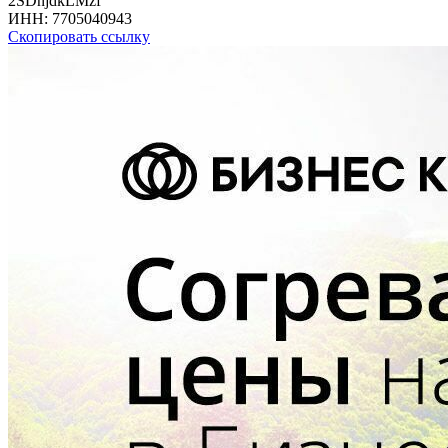
2SDnjdkLMzf
ИНН:
7705040943
Скопировать ссылку