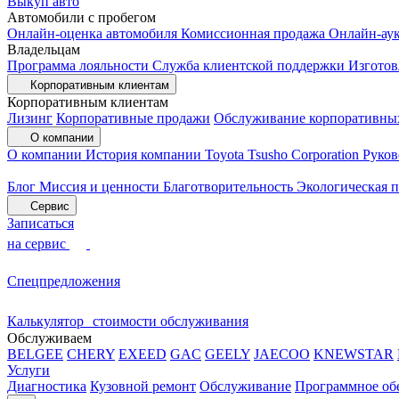
Выкуп авто
Автомобили с пробегом
Онлайн-оценка автомобиля
Комиссионная продажа
Онлайн-ау
Владельцам
Программа лояльности
Служба клиентской поддержки
Изготов
Корпоративным клиентам
Корпоративным клиентам
Лизинг
Корпоративные продажи
Обслуживание корпоративны
О компании
О компании
История компании
Toyota Tsusho Corporation
Руков
Блог
Миссия и ценности
Благотворительность
Экологическая 
Сервис
Записаться
на сервис
Спецпредложения
Калькулятор стоимости обслуживания
Обслуживаем
BELGEE
CHERY
EXEED
GAC
GEELY
JAECOO
KNEWSTAR
Услуги
Диагностика
Кузовной ремонт
Обслуживание
Программное об