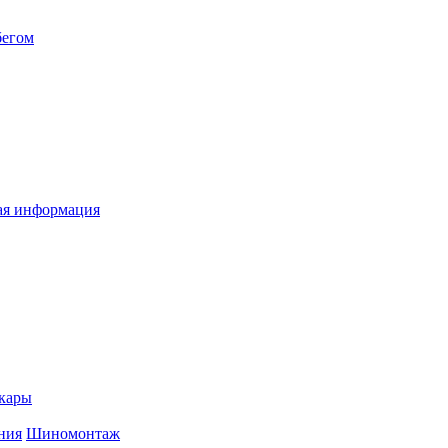
бегом
я информация
кары
ния
Шиномонтаж