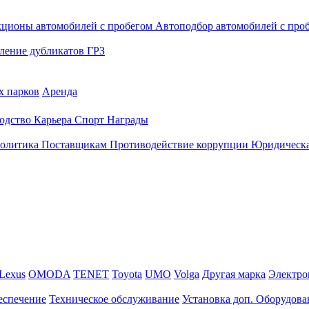
кционы автомобилей с пробегом
Автоподбор автомобилей с про
ление дубликатов ГРЗ
х парков
Аренда
одство
Карьера
Спорт
Награды
политика
Поставщикам
Противодействие коррупции
Юридическа
Lexus
OMODA
TENET
Toyota
UMO
Volga
Другая марка
Электро
еспечение
Техническое обслуживание
Установка доп. Оборудова