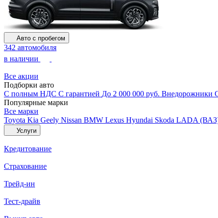
Авто с пробегом
342 автомобиля
в наличии
Все акции
Подборки авто
С полным НДС
С гарантией
До 2 000 000 руб.
Внедорожники
Популярные марки
Все марки
Toyota
Kia
Geely
Nissan
BMW
Lexus
Hyundai
Skoda
LADA (ВАЗ
Услуги
Кредитование
Страхование
Трейд-ин
Тест-драйв