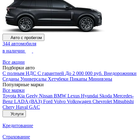
Авто с пробегом
344 автомобиля
в наличии
Все акции
Подборки авто
С полным НДС
С гарантией
До 2 000 000 руб.
Внедорожники
Седаны
Универсалы
Хетчбеки
Пикапы
Минивэны
Популярные марки
Все марки
Toyota
Kia
Geely
Nissan
BMW
Lexus
Hyundai
Skoda
Mercedes-
Benz
LADA (ВАЗ)
Ford
Volvo
Volkswagen
Chevrolet
Mitsubishi
Chery
Haval
GAC
Услуги
Кредитование
Страхование