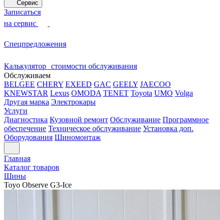
Сервис
Записаться
на сервис
Спецпредложения
Калькулятор стоимости обслуживания
Обслуживаем
BELGEE
CHERY
EXEED
GAC
GEELY
JAECOO
KNEWSTAR
Lexus
OMODA
TENET
Toyota
UMO
Volga
Другая марка
Электрокары
Услуги
Диагностика
Кузовной ремонт
Обслуживание
Программное
обеспечение
Техническое обслуживание
Установка доп.
Оборудования
Шиномонтаж
Главная
Каталог товаров
Шины
Toyo Observe G3-Ice