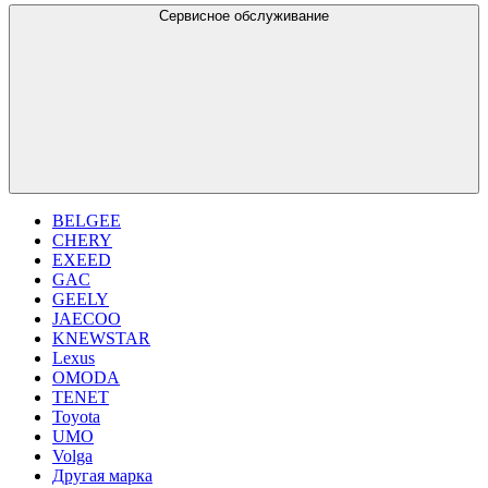
Сервисное обслуживание
BELGEE
CHERY
EXEED
GAC
GEELY
JAECOO
KNEWSTAR
Lexus
OMODA
TENET
Toyota
UMO
Volga
Другая марка