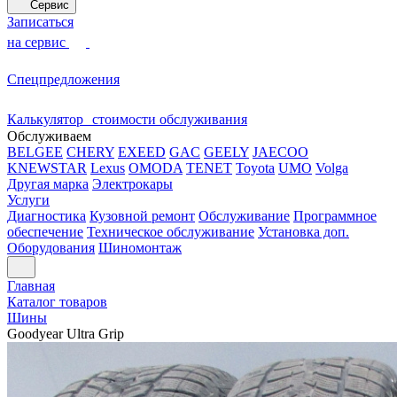
Сервис
Записаться
на сервис
Спецпредложения
Калькулятор стоимости обслуживания
Обслуживаем
BELGEE
CHERY
EXEED
GAC
GEELY
JAECOO
KNEWSTAR
Lexus
OMODA
TENET
Toyota
UMO
Volga
Другая марка
Электрокары
Услуги
Диагностика
Кузовной ремонт
Обслуживание
Программное
обеспечение
Техническое обслуживание
Установка доп.
Оборудования
Шиномонтаж
Главная
Каталог товаров
Шины
Goodyear Ultra Grip