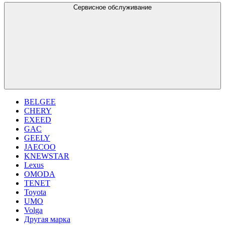
Сервисное обслуживание
BELGEE
CHERY
EXEED
GAC
GEELY
JAECOO
KNEWSTAR
Lexus
OMODA
TENET
Toyota
UMO
Volga
Другая марка