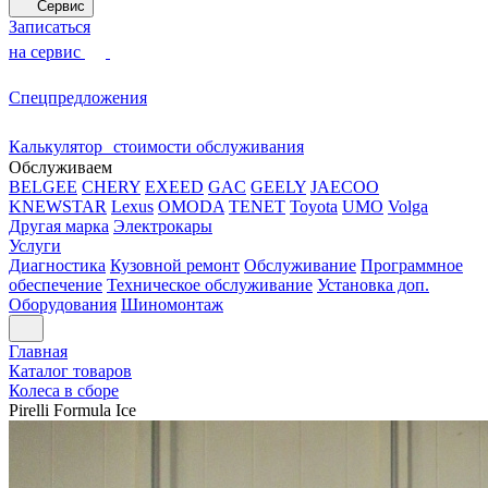
Сервис
Записаться
на сервис
Спецпредложения
Калькулятор стоимости обслуживания
Обслуживаем
BELGEE
CHERY
EXEED
GAC
GEELY
JAECOO
KNEWSTAR
Lexus
OMODA
TENET
Toyota
UMO
Volga
Другая марка
Электрокары
Услуги
Диагностика
Кузовной ремонт
Обслуживание
Программное
обеспечение
Техническое обслуживание
Установка доп.
Оборудования
Шиномонтаж
Главная
Каталог товаров
Колеса в сборе
Pirelli Formula Ice