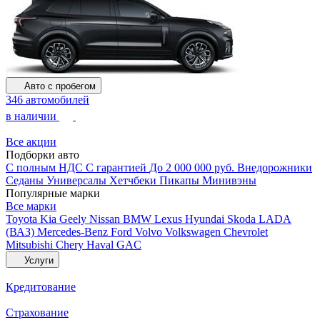
Авто с пробегом
346 автомобилей
в наличии
Все акции
Подборки авто
С полным НДС
С гарантией
До 2 000 000 руб.
Внедорожники
Седаны
Универсалы
Хетчбеки
Пикапы
Минивэны
Популярные марки
Все марки
Toyota
Kia
Geely
Nissan
BMW
Lexus
Hyundai
Skoda
LADA
(ВАЗ)
Mercedes-Benz
Ford
Volvo
Volkswagen
Chevrolet
Mitsubishi
Chery
Haval
GAC
Услуги
Кредитование
Страхование