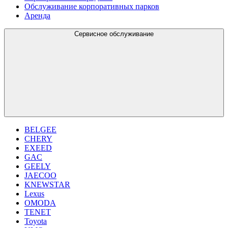
Обслуживание корпоративных парков
Аренда
Сервисное обслуживание
BELGEE
CHERY
EXEED
GAC
GEELY
JAECOO
KNEWSTAR
Lexus
OMODA
TENET
Toyota