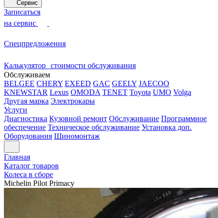
Сервис
Записаться
на сервис
Спецпредложения
Калькулятор стоимости обслуживания
Обслуживаем
BELGEE
CHERY
EXEED
GAC
GEELY
JAECOO
KNEWSTAR
Lexus
OMODA
TENET
Toyota
UMO
Volga
Другая марка
Электрокары
Услуги
Диагностика
Кузовной ремонт
Обслуживание
Программное
обеспечение
Техническое обслуживание
Установка доп.
Оборудования
Шиномонтаж
Главная
Каталог товаров
Колеса в сборе
Michelin Pilot Primacy