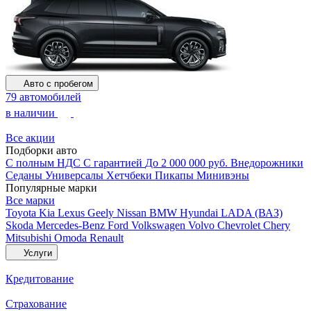
Авто с пробегом
79 автомобилей
в наличии
Все акции
Подборки авто
С полным НДС
С гарантией
До 2 000 000 руб.
Внедорожники
Седаны
Универсалы
Хетчбеки
Пикапы
Минивэны
Популярные марки
Все марки
Toyota
Kia
Lexus
Geely
Nissan
BMW
Hyundai
LADA (ВАЗ)
Skoda
Mercedes-Benz
Ford
Volkswagen
Volvo
Chevrolet
Chery
Mitsubishi
Omoda
Renault
Услуги
Кредитование
Страхование