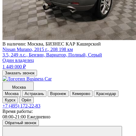
В наличии:
Москва, БИЗНЕС КАР Каширский
Nissan Murano, 2015 г., 208 198 км
3.5, 249 л.с., Бензин, Вариатор, Полный, Серый
Один владелец
1 449 000
₽
Заказать звонок
Москва
Москва
Астрахань
Воронеж
Кемерово
Краснодар
Курск
Орёл
+7 (495) 172-22-83
Время работы:
08:00-21:00 Ежедневно
Обратный звонок