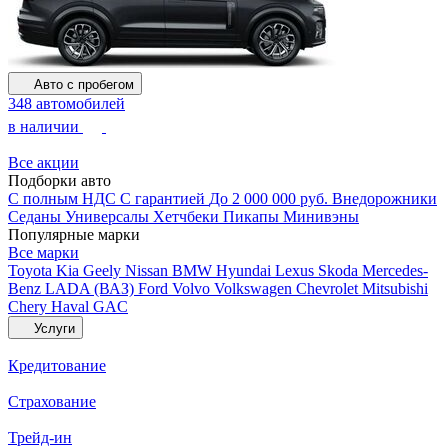
Авто с пробегом
348 автомобилей
в наличии
Все акции
Подборки авто
С полным НДС
С гарантией
До 2 000 000 руб.
Внедорожники
Седаны
Универсалы
Хетчбеки
Пикапы
Минивэны
Популярные марки
Все марки
Toyota
Kia
Geely
Nissan
BMW
Hyundai
Lexus
Skoda
Mercedes-
Benz
LADA (ВАЗ)
Ford
Volvo
Volkswagen
Chevrolet
Mitsubishi
Chery
Haval
GAC
Услуги
Кредитование
Страхование
Трейд-ин