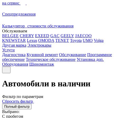
на сервис
Спецпредложения
Калькулятор стоимости обслуживания
Обслуживаем
BELGEE
CHERY
EXEED
GAC
GEELY
JAECOO
KNEWSTAR
Lexus
OMODA
TENET
Toyota
UMO
Volga
Другая марка
Электрокары
Услуги
Диагностика
Кузовной ремонт
Обслуживание
Программное
обеспечение
Техническое обслуживание
Установка доп.
Оборудования
Шиномонтаж
Автомобили в наличии
Фильтр по параметрам
Сбросить фильтр
Полный фильтр
Выбрано:
С пробегом