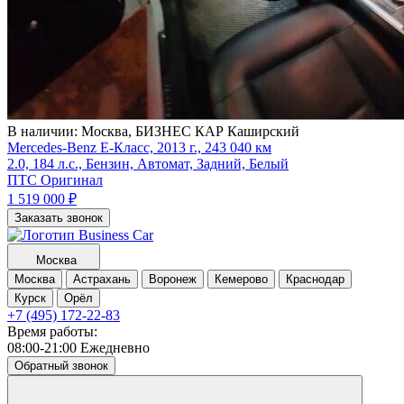
В наличии:
Москва, БИЗНЕС КАР Каширский
Mercedes-Benz E-Класс, 2013 г., 243 040 км
2.0, 184 л.с., Бензин, Автомат, Задний, Белый
ПТС Оригинал
1 519 000
₽
Заказать звонок
Москва
Москва
Астрахань
Воронеж
Кемерово
Краснодар
Курск
Орёл
+7 (495) 172-22-83
Время работы:
08:00-21:00 Ежедневно
Обратный звонок