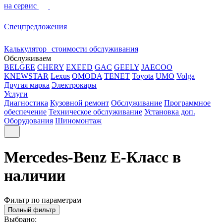
на сервис
Спецпредложения
Калькулятор стоимости обслуживания
Обслуживаем
BELGEE
CHERY
EXEED
GAC
GEELY
JAECOO
KNEWSTAR
Lexus
OMODA
TENET
Toyota
UMO
Volga
Другая марка
Электрокары
Услуги
Диагностика
Кузовной ремонт
Обслуживание
Программное
обеспечение
Техническое обслуживание
Установка доп.
Оборудования
Шиномонтаж
Mercedes-Benz E-Класс в
наличии
Фильтр по параметрам
Полный фильтр
Выбрано: