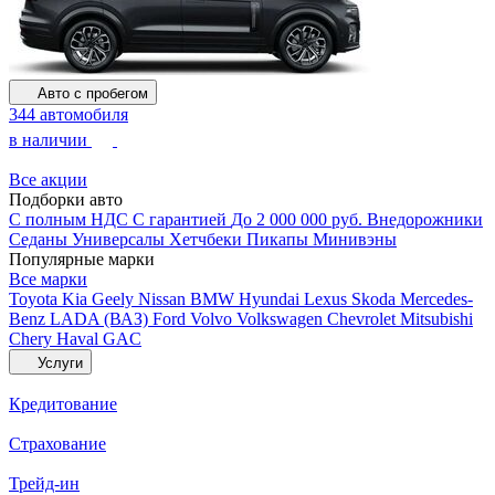
Авто с пробегом
344 автомобиля
в наличии
Все акции
Подборки авто
С полным НДС
С гарантией
До 2 000 000 руб.
Внедорожники
Седаны
Универсалы
Хетчбеки
Пикапы
Минивэны
Популярные марки
Все марки
Toyota
Kia
Geely
Nissan
BMW
Hyundai
Lexus
Skoda
Mercedes-
Benz
LADA (ВАЗ)
Ford
Volvo
Volkswagen
Chevrolet
Mitsubishi
Chery
Haval
GAC
Услуги
Кредитование
Страхование
Трейд-ин