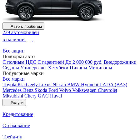
Авто с пробегом
239 автомобилей
в наличии
Все акции
Подборки авто
С полным НДС
С гарантией
До 2 000 000 руб.
Внедорожники
Седаны
Универсалы
Хетчбеки
Пикапы
Минивэны
Популярные марки
Все марки
Toyota
Kia
Geely
Lexus
Nissan
BMW
Hyundai
LADA (ВАЗ)
Mercedes-Benz
Skoda
Ford
Volvo
Volkswagen
Chevrolet
Mitsubishi
Chery
GAC
Haval
Услуги
Кредитование
Страхование
Трейд-ин