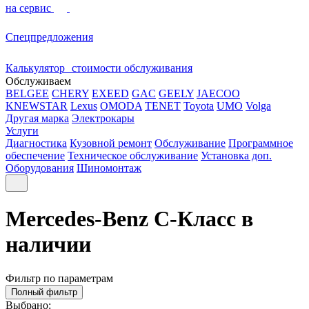
на сервис
Спецпредложения
Калькулятор стоимости обслуживания
Обслуживаем
BELGEE
CHERY
EXEED
GAC
GEELY
JAECOO
KNEWSTAR
Lexus
OMODA
TENET
Toyota
UMO
Volga
Другая марка
Электрокары
Услуги
Диагностика
Кузовной ремонт
Обслуживание
Программное
обеспечение
Техническое обслуживание
Установка доп.
Оборудования
Шиномонтаж
Mercedes-Benz C-Класс в
наличии
Фильтр по параметрам
Полный фильтр
Выбрано: