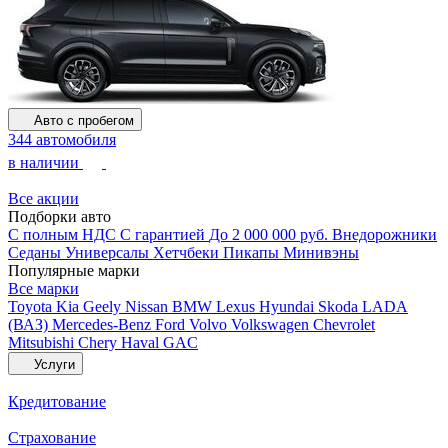
Авто с пробегом
344 автомобиля
в наличии
Все акции
Подборки авто
С полным НДС
С гарантией
До 2 000 000 руб.
Внедорожники
Седаны
Универсалы
Хетчбеки
Пикапы
Минивэны
Популярные марки
Все марки
Toyota
Kia
Geely
Nissan
BMW
Lexus
Hyundai
Skoda
LADA
(ВАЗ)
Mercedes-Benz
Ford
Volvo
Volkswagen
Chevrolet
Mitsubishi
Chery
Haval
GAC
Услуги
Кредитование
Страхование