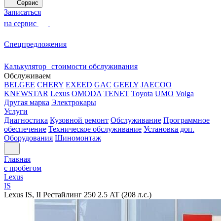
Сервис
Записаться
на сервис
Спецпредложения
Калькулятор стоимости обслуживания
Обслуживаем
BELGEE
CHERY
EXEED
GAC
GEELY
JAECOO
KNEWSTAR
Lexus
OMODA
TENET
Toyota
UMO
Volga
Другая марка
Электрокары
Услуги
Диагностика
Кузовной ремонт
Обслуживание
Программное
обеспечение
Техническое обслуживание
Установка доп.
Оборудования
Шиномонтаж
Главная
с пробегом
Lexus
IS
Lexus IS, II Рестайлинг 250 2.5 AT (208 л.с.)