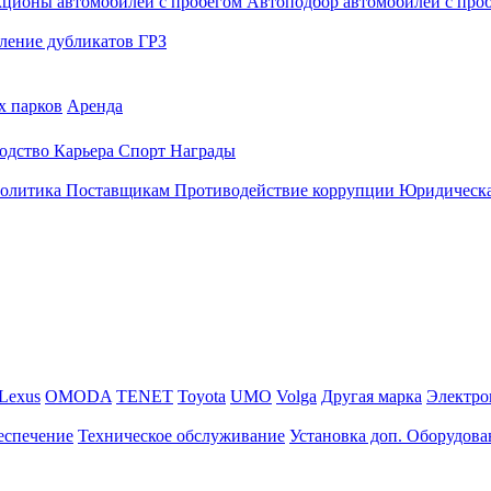
кционы автомобилей с пробегом
Автоподбор автомобилей с про
ление дубликатов ГРЗ
х парков
Аренда
одство
Карьера
Спорт
Награды
политика
Поставщикам
Противодействие коррупции
Юридическа
Lexus
OMODA
TENET
Toyota
UMO
Volga
Другая марка
Электро
еспечение
Техническое обслуживание
Установка доп. Оборудова