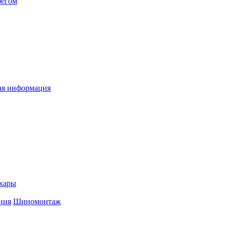
бегом
я информация
кары
ния
Шиномонтаж