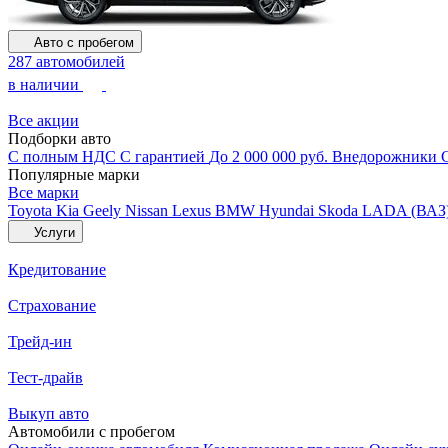
Авто с пробегом
287 автомобилей
в наличии
Все акции
Подборки авто
С полным НДС
С гарантией
До 2 000 000 руб.
Внедорожники
Популярные марки
Все марки
Toyota
Kia
Geely
Nissan
Lexus
BMW
Hyundai
Skoda
LADA (ВАЗ
Услуги
Кредитование
Страхование
Трейд-ин
Тест-драйв
Выкуп авто
Автомобили с пробегом