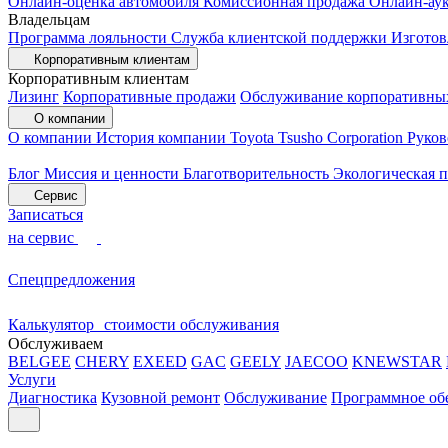
Онлайн-оценка автомобиля
Комиссионная продажа
Онлайн-ау
Владельцам
Программа лояльности
Служба клиентской поддержки
Изготов
Корпоративным клиентам
Корпоративным клиентам
Лизинг
Корпоративные продажи
Обслуживание корпоративны
О компании
О компании
История компании
Toyota Tsusho Corporation
Руков
Блог
Миссия и ценности
Благотворительность
Экологическая 
Сервис
Записаться
на сервис
Спецпредложения
Калькулятор стоимости обслуживания
Обслуживаем
BELGEE
CHERY
EXEED
GAC
GEELY
JAECOO
KNEWSTAR
Услуги
Диагностика
Кузовной ремонт
Обслуживание
Программное об