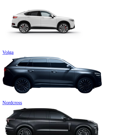
Volga
Nordcross