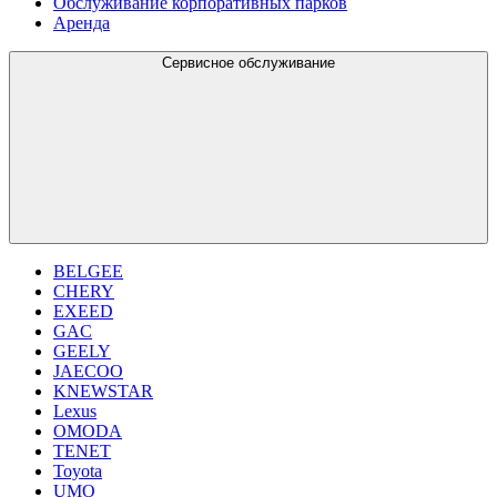
Обслуживание корпоративных парков
Аренда
Сервисное обслуживание
BELGEE
CHERY
EXEED
GAC
GEELY
JAECOO
KNEWSTAR
Lexus
OMODA
TENET
Toyota
UMO