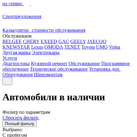
на сервис
Спецпредложения
Калькулятор стоимости обслуживания
Обслуживаем
BELGEE
CHERY
EXEED
GAC
GEELY
JAECOO
KNEWSTAR
Lexus
OMODA
TENET
Toyota
UMO
Volga
Другая марка
Электрокары
Услуги
Диагностика
Кузовной ремонт
Обслуживание
Программное
обеспечение
Техническое обслуживание
Установка доп.
Оборудования
Шиномонтаж
Автомобили в наличии
Фильтр по параметрам
Сбросить фильтр
Полный фильтр
Выбрано:
С пробегом