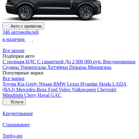
Авто с пробегом
346 автомобилей
в наличии
Все акции
Подборки авто
С полным НДС
С гарантией
До 2 000 000 руб.
Внедорожники
Седаны
Универсалы
Хетчбеки
Пикапы
Минивэны
Популярные марки
Все марки
Toyota
Kia
Geely
Nissan
BMW
Lexus
Hyundai
Skoda
LADA
(ВАЗ)
Mercedes-Benz
Ford
Volvo
Volkswagen
Chevrolet
Mitsubishi
Chery
Haval
GAC
Услуги
Кредитование
Страхование
Трейд-ин