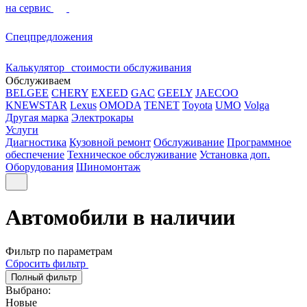
на сервис
Спецпредложения
Калькулятор стоимости обслуживания
Обслуживаем
BELGEE
CHERY
EXEED
GAC
GEELY
JAECOO
KNEWSTAR
Lexus
OMODA
TENET
Toyota
UMO
Volga
Другая марка
Электрокары
Услуги
Диагностика
Кузовной ремонт
Обслуживание
Программное
обеспечение
Техническое обслуживание
Установка доп.
Оборудования
Шиномонтаж
Автомобили в наличии
Фильтр по параметрам
Сбросить фильтр
Полный фильтр
Выбрано:
Новые