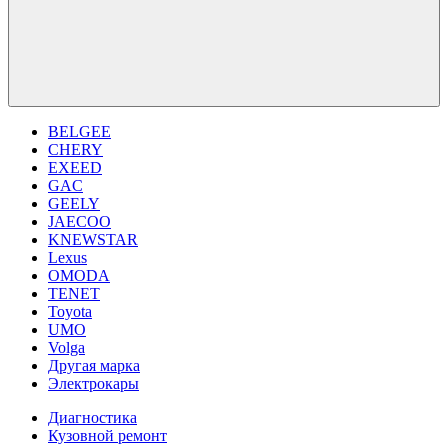
BELGEE
CHERY
EXEED
GAC
GEELY
JAECOO
KNEWSTAR
Lexus
OMODA
TENET
Toyota
UMO
Volga
Другая марка
Электрокары
Диагностика
Кузовной ремонт