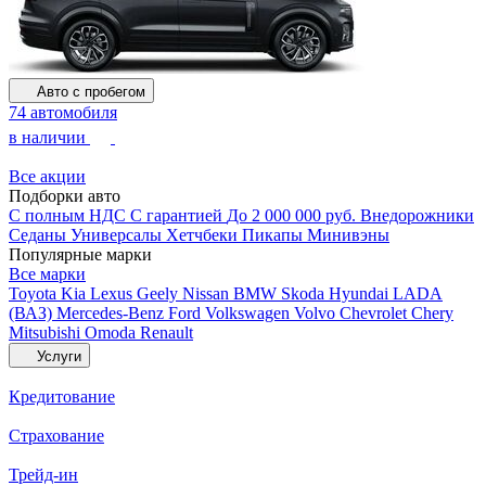
Авто с пробегом
74 автомобиля
в наличии
Все акции
Подборки авто
С полным НДС
С гарантией
До 2 000 000 руб.
Внедорожники
Седаны
Универсалы
Хетчбеки
Пикапы
Минивэны
Популярные марки
Все марки
Toyota
Kia
Lexus
Geely
Nissan
BMW
Skoda
Hyundai
LADA
(ВАЗ)
Mercedes-Benz
Ford
Volkswagen
Volvo
Chevrolet
Chery
Mitsubishi
Omoda
Renault
Услуги
Кредитование
Страхование
Трейд-ин