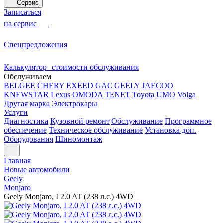
Сервис
Записаться
на сервис
Спецпредложения
Калькулятор стоимости обслуживания
Обслуживаем
BELGEE
CHERY
EXEED
GAC
GEELY
JAECOO
KNEWSTAR
Lexus
OMODA
TENET
Toyota
UMO
Volga
Другая марка
Электрокары
Услуги
Диагностика
Кузовной ремонт
Обслуживание
Программное
обеспечение
Техническое обслуживание
Установка доп.
Оборудования
Шиномонтаж
Главная
Новые автомобили
Geely
Monjaro
Geely Monjaro, I 2.0 AT (238 л.с.) 4WD