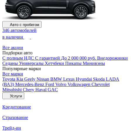
Авто с пробегом
346 автомобилей
в наличии
Все акции
Подборки авто
С полным НДС
С гарантией
До 2 000 000 руб.
Внедорожники
Седаны
Универсалы
Хетчбеки
Пикапы
Минивэны
Популярные марки
Все марки
Toyota
Kia
Geely
Nissan
BMW
Lexus
Hyundai
Skoda
LADA
(ВАЗ)
Mercedes-Benz
Ford
Volvo
Volkswagen
Chevrolet
Mitsubishi
Chery
Haval
GAC
Услуги
Кредитование
Страхование
Трейд-ин