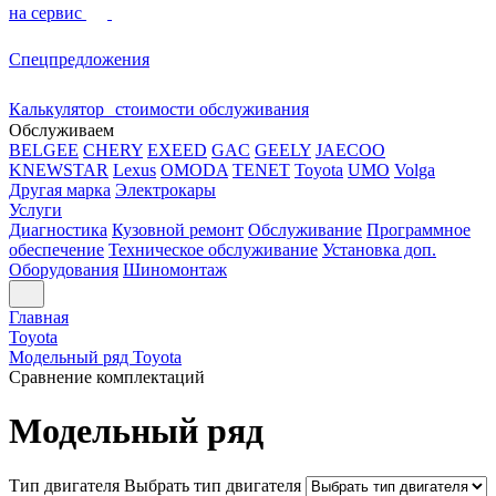
на сервис
Спецпредложения
Калькулятор стоимости обслуживания
Обслуживаем
BELGEE
CHERY
EXEED
GAC
GEELY
JAECOO
KNEWSTAR
Lexus
OMODA
TENET
Toyota
UMO
Volga
Другая марка
Электрокары
Услуги
Диагностика
Кузовной ремонт
Обслуживание
Программное
обеспечение
Техническое обслуживание
Установка доп.
Оборудования
Шиномонтаж
Главная
Toyota
Модельный ряд Toyota
Сравнение комплектаций
Модельный ряд
Тип двигателя
Выбрать тип двигателя