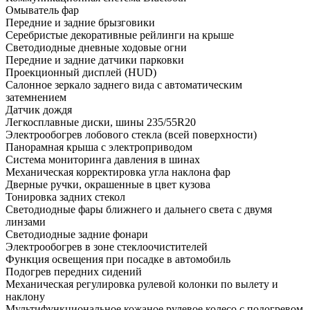
Омыватель фар
Передние и задние брызговики
Серебристые декоративные рейлинги на крыше
Светодиодные дневные ходовые огни
Передние и задние датчики парковки
Проекционный дисплей (HUD)
Салонное зеркало заднего вида с автоматическим
затемнением
Датчик дождя
Легкосплавные диски, шины 235/55R20
Электрообогрев лобового стекла (всей поверхности)
Панорамная крыша с электроприводом
Система мониторинга давления в шинах
Механическая корректировка угла наклона фар
Дверные ручки, окрашенные в цвет кузова
Тонировка задних стекол
Светодиодные фары ближнего и дальнего света с двумя
линзами
Светодиодные задние фонари
Электрообогрев в зоне стеклоочистителей
Функция освещения при посадке в автомобиль
Подогрев передних сидений
Механическая регулировка рулевой колонки по вылету и
наклону
Мультифункциональное кожаное рулевое колесо с подогревом