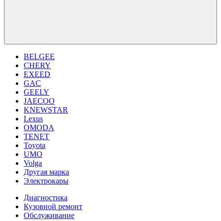
BELGEE
CHERY
EXEED
GAC
GEELY
JAECOO
KNEWSTAR
Lexus
OMODA
TENET
Toyota
UMO
Volga
Другая марка
Электрокары
Диагностика
Кузовной ремонт
Обслуживание