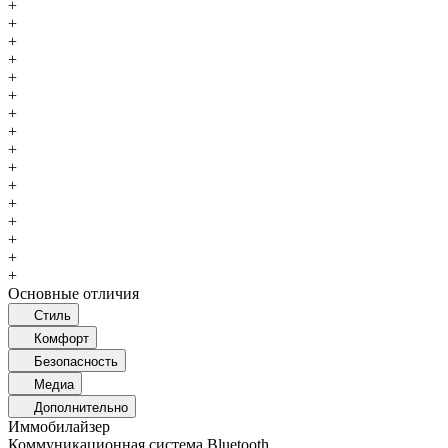
+
+
+
+
+
+
+
+
+
+
+
+
+
+
+
+
Основные отличия
Стиль
Комфорт
Безопасность
Медиа
Дополнительно
Иммобилайзер
Коммуникационная система Bluetooth