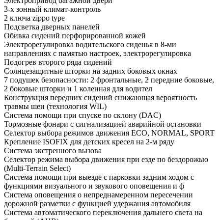
Электропривод багажной двери
3-х зонный климат-контроль
2 ключа zippo type
Подсветка дверных панелей
Обивка сидений перфорированной кожей
Электрорегулировка водительского сиденья в 8-ми
направлениях с памятью настроек, электрорегулировка
Подогрев второго ряда сидений
Солнцезащитные шторки на задних боковых окнах
7 подушек безопасности: 2 фронтальные, 2 передние боковые,
2 боковые шторки и 1 коленная для водител
Конструкция передних сидений снижающая вероятность
травмы шеи (технология WIL)
Система помощи при спуске по склону (DAC)
Тормозные фонари с сигнализацией аварийной остановки
Селектор выбора режимов движения ECO, NORMAL, SPORT
Крепление ISOFIX для детских кресел на 2-м ряду
Система экстренного вызова
Селектор режима выбора движения при езде по бездорожью
(Multi-Terrain Select)
Система помощи при выезде с парковки задним ходом с
функциями визуального и звукового оповещения и ф
Система оповещения о непреднамеренном пересечении
дорожной разметки с функцией удержания автомобиля
Система автоматического переключения дальнего света на