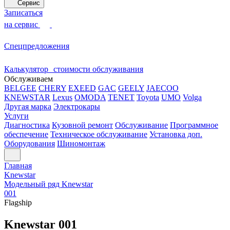
Сервис
Записаться
на сервис
Спецпредложения
Калькулятор стоимости обслуживания
Обслуживаем
BELGEE
CHERY
EXEED
GAC
GEELY
JAECOO
KNEWSTAR
Lexus
OMODA
TENET
Toyota
UMO
Volga
Другая марка
Электрокары
Услуги
Диагностика
Кузовной ремонт
Обслуживание
Программное
обеспечение
Техническое обслуживание
Установка доп.
Оборудования
Шиномонтаж
Главная
Knewstar
Модельный ряд Knewstar
001
Flagship
Knewstar 001