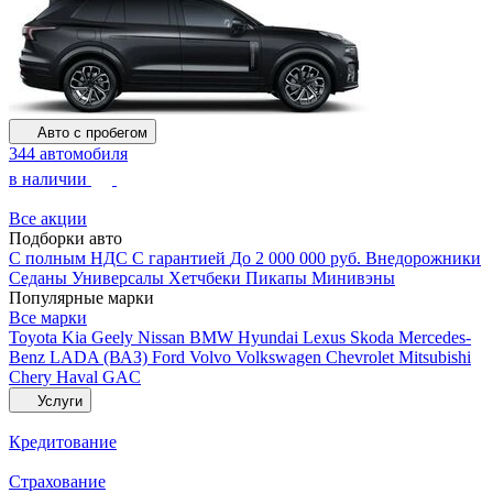
Авто с пробегом
344 автомобиля
в наличии
Все акции
Подборки авто
С полным НДС
С гарантией
До 2 000 000 руб.
Внедорожники
Седаны
Универсалы
Хетчбеки
Пикапы
Минивэны
Популярные марки
Все марки
Toyota
Kia
Geely
Nissan
BMW
Hyundai
Lexus
Skoda
Mercedes-
Benz
LADA (ВАЗ)
Ford
Volvo
Volkswagen
Chevrolet
Mitsubishi
Chery
Haval
GAC
Услуги
Кредитование
Страхование