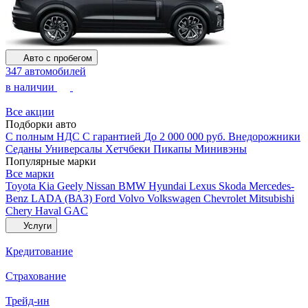
Авто с пробегом
347 автомобилей
в наличии
Все акции
Подборки авто
С полным НДС
С гарантией
До 2 000 000 руб.
Внедорожники
Седаны
Универсалы
Хетчбеки
Пикапы
Минивэны
Популярные марки
Все марки
Toyota
Kia
Geely
Nissan
BMW
Hyundai
Lexus
Skoda
Mercedes-
Benz
LADA (ВАЗ)
Ford
Volvo
Volkswagen
Chevrolet
Mitsubishi
Chery
Haval
GAC
Услуги
Кредитование
Страхование
Трейд-ин