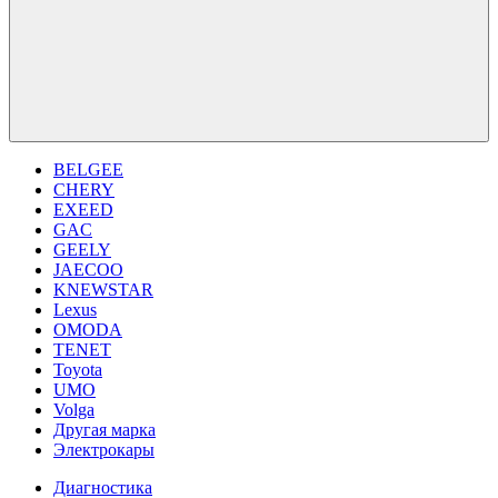
BELGEE
CHERY
EXEED
GAC
GEELY
JAECOO
KNEWSTAR
Lexus
OMODA
TENET
Toyota
UMO
Volga
Другая марка
Электрокары
Диагностика