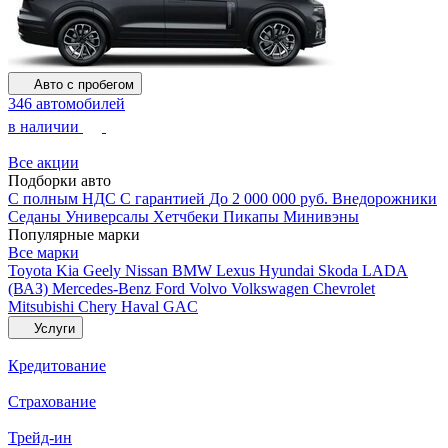
Авто с пробегом
346 автомобилей
в наличии
Все акции
Подборки авто
С полным НДС
С гарантией
До 2 000 000 руб.
Внедорожники
Седаны
Универсалы
Хетчбеки
Пикапы
Минивэны
Популярные марки
Все марки
Toyota
Kia
Geely
Nissan
BMW
Lexus
Hyundai
Skoda
LADA
(ВАЗ)
Mercedes-Benz
Ford
Volvo
Volkswagen
Chevrolet
Mitsubishi
Chery
Haval
GAC
Услуги
Кредитование
Страхование
Трейд-ин