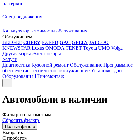
на сервис
Спецпредложения
Калькулятор стоимости обслуживания
Обслуживаем
BELGEE
CHERY
EXEED
GAC
GEELY
JAECOO
KNEWSTAR
Lexus
OMODA
TENET
Toyota
UMO
Volga
Другая марка
Электрокары
Услуги
Диагностика
Кузовной ремонт
Обслуживание
Программное
обеспечение
Техническое обслуживание
Установка доп.
Оборудования
Шиномонтаж
Автомобили в наличии
Фильтр по параметрам
Сбросить фильтр
Полный фильтр
Выбрано:
С пробегом