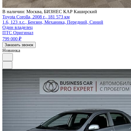
В наличии:
Москва, БИЗНЕС КАР Каширский
Toyota Corolla, 2008 г., 181 573 км
1.6, 123 л.с., Бензин, Механика, Передний, Синий
Один владелец
ПТС Оригинал
799 000
₽
Заказать звонок
Новинка