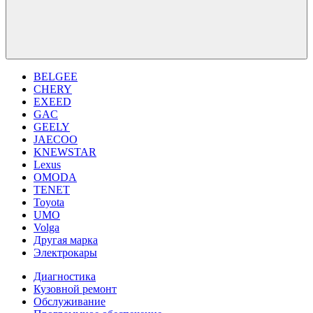
BELGEE
CHERY
EXEED
GAC
GEELY
JAECOO
KNEWSTAR
Lexus
OMODA
TENET
Toyota
UMO
Volga
Другая марка
Электрокары
Диагностика
Кузовной ремонт
Обслуживание