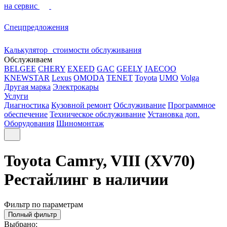
на сервис
Спецпредложения
Калькулятор стоимости обслуживания
Обслуживаем
BELGEE
CHERY
EXEED
GAC
GEELY
JAECOO
KNEWSTAR
Lexus
OMODA
TENET
Toyota
UMO
Volga
Другая марка
Электрокары
Услуги
Диагностика
Кузовной ремонт
Обслуживание
Программное
обеспечение
Техническое обслуживание
Установка доп.
Оборудования
Шиномонтаж
Toyota Camry, VIII (XV70)
Рестайлинг в наличии
Фильтр по параметрам
Полный фильтр
Выбрано: