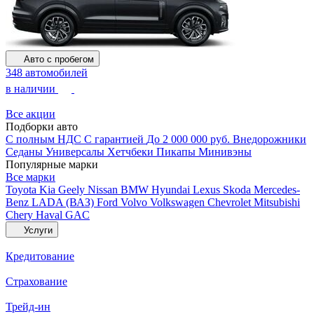
Авто с пробегом
348 автомобилей
в наличии
Все акции
Подборки авто
С полным НДС
С гарантией
До 2 000 000 руб.
Внедорожники
Седаны
Универсалы
Хетчбеки
Пикапы
Минивэны
Популярные марки
Все марки
Toyota
Kia
Geely
Nissan
BMW
Hyundai
Lexus
Skoda
Mercedes-
Benz
LADA (ВАЗ)
Ford
Volvo
Volkswagen
Chevrolet
Mitsubishi
Chery
Haval
GAC
Услуги
Кредитование
Страхование
Трейд-ин